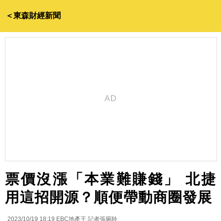
＜東森財經新聞
票價沒漲「本業難賺錢」 北捷
用這招開源？順便帶動商圈發展
2023/10/19 18:19
EBC地產王 記者張琬聆