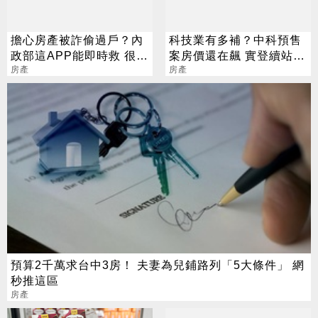
擔心房產被詐偷過戶？內
科技業有多補？中科預售
政部這APP能即時救 很多
案房價還在飆 實登續站7
人不知道
房產
字頭
房產
預算2千萬求台中3房！ 夫妻為兒鋪路列「5大條件」 網
秒推這區
房產