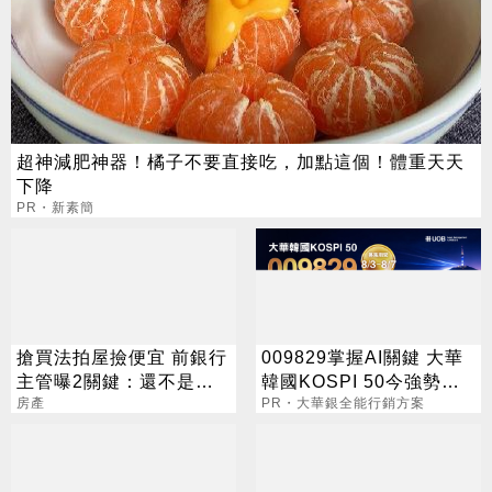
超神減肥神器！橘子不要直接吃，加點這個！體重天天
下降
PR・新素簡
搶買法拍屋撿便宜 前銀行
009829掌握AI關鍵 大華
主管曝2關鍵：還不是好
韓國KOSPI 50今強勢開
時機
房產
募
PR・大華銀全能行銷方案