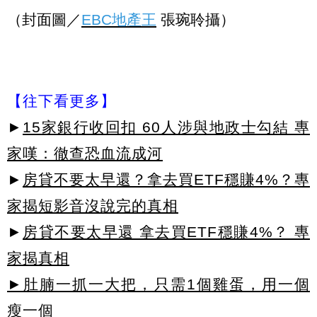
（封面圖／
EBC地產王
張琬聆攝）
【往下看更多】
►
15家銀行收回扣 60人涉與地政士勾結 專
家嘆：徹查恐血流成河
►
房貸不要太早還？拿去買ETF穩賺4%？專
家揭短影音沒說完的真相
►
房貸不要太早還 拿去買ETF穩賺4%？ 專
家揭真相
►肚腩一抓一大把，只需1個雞蛋，用一個
瘦一個