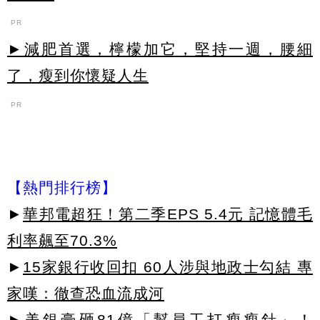
PR
►減肥首選，檸檬加它，堅持一週，腰細
了，瘦到你懷疑人生
PR
【熱門排行榜】
►
華邦電超狂！第二季EPS 5.4元 記憶體毛
利率飆至70.3%
►
15家銀行收回扣 60人涉與地政士勾結 專
家嘆：徹查恐血流成河
►
美銀豪砸81億「幫員工打瘦瘦針」！