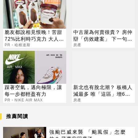
脆友都說相見恨晚！苦甜
中古屋為何賣很貴？ 房仲
72%比利時巧克力 大人味
辯「仿效建案」 下一句話
爆紅！
PR・哈根達斯
遭網諷：鬼打牆
房產
踩著空氣，邁向極限，讓
新北也有脫北潮？ 板橋人
每一步都輕盈有力
減最多 唯「這區」增6千
PR・NIKE AIR MAX
多人
房產
推薦閱讀
強颱巴威來襲 「颱風假」怎麼