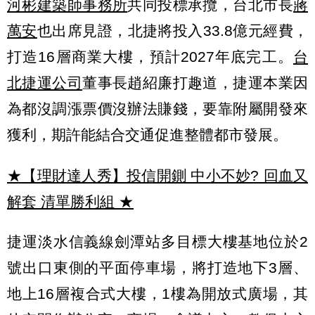
河彬建築師事務所
共同投標承攬，台北市長
蔣
萬安
也出席見證，北捷將投入33.8億元經費，
打造16層商業大樓，預計2027年底完工。
台
北捷運公司
董事長趙紹廉打趣道，捷運本業因
為都沒調漲票價沒辦法賺錢，要靠附屬開發來
獲利，期許能結合交通促進整體都市發展。
★【理財達人秀】投信開鍘 中小不妙? 回血又
解套 清單勝利組
★
捷運淡水信義線劍潭站多目標大樓基地位於2
號出口東側的平面停車場，將打造地下3層、
地上16層複合式大樓，1樓為開放式廣場，其