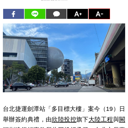
台北捷運劍潭站「多目標大樓」案今（19）日
舉辦簽約典禮，由
欣陸投控
旗下
大陸工程
與
闕