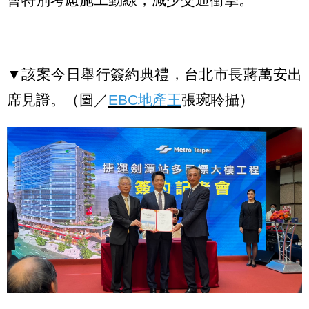
▼該案今日舉行簽約典禮，台北市長蔣萬安出
席見證。（圖／
EBC地產王
張琬聆攝）