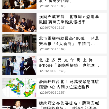
放？ 蔣萬安回應了
(2026/07/08 13:03)
強颱巴威來襲！北市周五恐進暴
風圈 蔣萬安曝颱風假機率
(2026/07/06 16:33)
北市電梯補助最高480萬！ 蔣萬
安再推「4大新制」 申請門檻更
低
(2026/07/01 15:02)
北捷多元支付明上路！
iPhone「免喚醒解鎖」也能進出
站
(2026/06/30 16:48)
豪雨狂炸台北！ 蔣萬安緊急進駐
應變中心 內湖水位逼近臨界
(2026/06/25 12:57)
總統府公布監委提名！蔣萬安喊
「廢除監察院」：建議全部否決