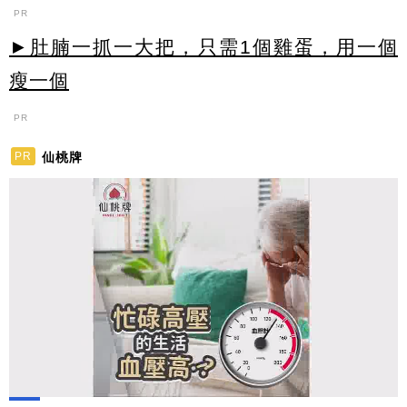
PR
►肚腩一抓一大把，只需1個雞蛋，用一個
瘦一個
PR
仙桃牌
PR