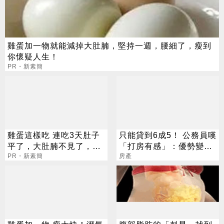
雞蛋加一物就能減掉大肚腩，堅持一週，腰細了，瘦到
你懷疑人生！
PR・新素簡
雞蛋這樣吃 連吃3天肚子
只能貸到6成5！ 公務員嘆
平了，大肚腩不見了，脂
「打房有感」：優勢變劣
肪沒了！
PR・新素簡
勢
房產