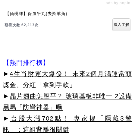
ads by popIn
【仙桃牌】保血平丸(去羚羊角)
深入了解
觀看次數 62,213次
【熱門排行榜】
►
4生肖財運大爆發！ 未來2個月鴻運當頭
獎金、分紅「拿到手軟」
►
晶片翹曲怎壓平？ 玻璃基板非唯一 2設備
黑馬「防彎神器」曝
►
台股大漲702點！ 專家揭「隱藏3警
訊」：這組背離很關鍵