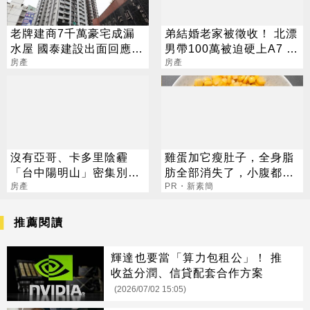
老牌建商7千萬豪宅成漏
弟結婚老家被徵收！ 北漂
水屋 國泰建設出面回應
男帶100萬被迫硬上A7 網
了！
房產
見單價驚呆了
房產
沒有亞哥、卡多里陰霾
雞蛋加它瘦肚子，全身脂
「台中陽明山」密集別墅
肪全部消失了，小腹都平
群仍有人愛
房產
坦了
PR・新素簡
推薦閱讀
輝達也要當「算力包租公」！ 推
收益分潤、信貸配套合作方案
(2026/07/02 15:05)