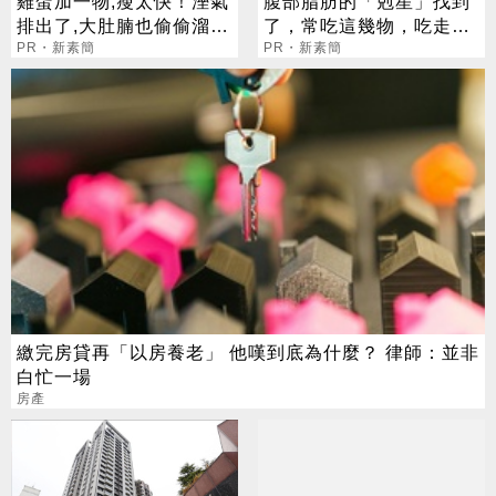
雞蛋加一物,瘦太快！溼氣
腹部脂肪的「剋星」找到
排出了,大肚腩也偷偷溜走
了，常吃這幾物，吃走大
了
PR・新素簡
肚囊，瘦出小蠻腰
PR・新素簡
繳完房貸再「以房養老」 他嘆到底為什麼？ 律師：並非
白忙一場
房產