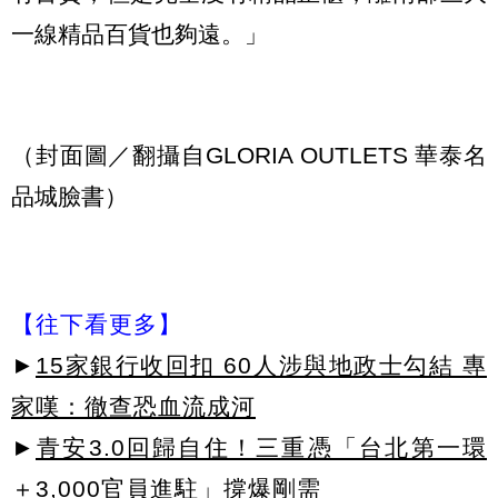
一線精品百貨也夠遠。」
（封面圖／翻攝自GLORIA OUTLETS 華泰名
品城臉書）
【往下看更多】
►
15家銀行收回扣 60人涉與地政士勾結 專
家嘆：徹查恐血流成河
►
青安3.0回歸自住！三重憑「台北第一環
＋3,000官員進駐」撐爆剛需