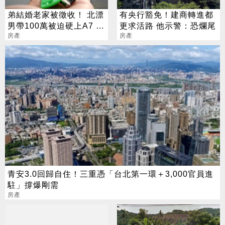
弟結婚老家被徵收！ 北漂
有央行豁免！建商轉進都
男帶100萬被迫硬上A7 網
更求活路 他示警：恐爛尾
見單價驚呆了
房產
房產
青安3.0回歸自住！三重憑「台北第一環＋3,000官員進
駐」撐爆剛需
房產