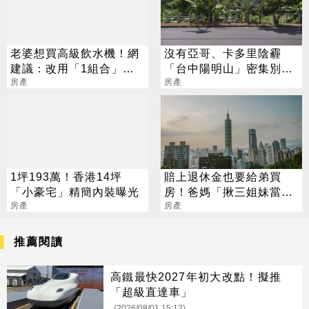
老婆想買高級飲水機！網
沒有亞哥、卡多里陰霾
建議：改用「1組合」更
「台中陽明山」密集別墅
划算
房產
群仍有人愛
房產
1坪193萬！香港14坪
賠上退休金也要給弟買
「小豪宅」精簡內裝曝光
房！爸媽「揪三姐妹當伏
房產
弟魔」：沒錢結婚登記就
房產
好
推薦閱讀
高鐵最快2027年初大改點！擬推
「超級直達車」
(2026/08/01 15:12)