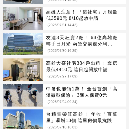
高雄人注意！ 「這社宅」月租最
低3590元 8/10起放申請
(2026/07/31 14:43)
友達3天狂賣2廠！ 63億高雄廠
轉手日月光 兩筆交易處分利益估
176.7億
(2026/07/30 16:29)
高雄大寮社宅384戶出租！ 套房
最低4410元 這日起開放申請
(2026/07/27 17:09)
中暑也能領1萬！ 全台首創「高
溫微型保險」 3類人保費0元
(2026/07/24 09:34)
台積電帶旺高雄！ 年收「百萬
里」暴增13個 這里房價最抗跌
(2026/07/10 16:03)