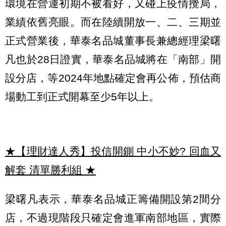
環境在營運初期不被看好，又碰上疫情攪局，
業績依舊亮眼。而在陸續開放一、二、三期並
正式營業後，華泰名品城董事長兼總經理梁曙
凡也於28日證實，華泰名品城將在「南部」開
設分店，等2024年地點確定會再公佈，預估商
場動工到正式開幕至少5年以上。
★【理財達人秀】投信開鍘 中小不妙? 回血又
解套 清單勝利組
★
梁曙凡表示，華泰名品城正籌備開設第2間分
店，不過現階段只確定會進軍南部地區，實際