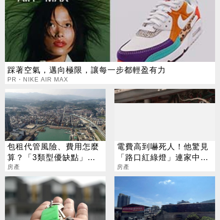
踩著空氣，邁向極限，讓每一步都輕盈有力
PR・NIKE AIR MAX
包租代管風險、費用怎麼
電費高到嚇死人！他驚見
算？「3類型優缺點」懶
「路口紅綠燈」連家中電
人包一次看
房產
表
房產