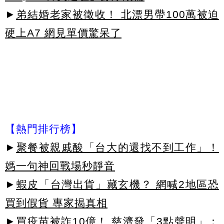
►
弟結婚老家被徵收！ 北漂男帶100萬被迫
硬上A7 網見單價驚呆了
【熱門排行榜】
►
聚餐被親戚酸「台大的還找不到工作」！
媽一句神回戰場秒靜音
►
蝦皮「台灣出貨」藏玄機？ 網喊2地區恐
買到假貨 專家揭真相
►
買疫苗被詐10億！ 慈濟發「3點聲明」：