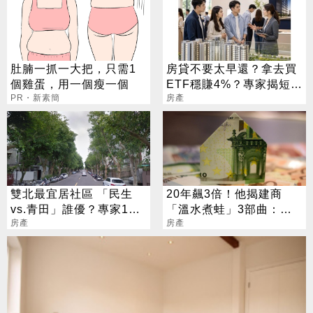
肚腩一抓一大把，只需1
房貸不要太早還？拿去買
個雞蛋，用一個瘦一個
ETF穩賺4%？專家揭短影
PR・新素簡
音沒說完的真相
房產
雙北最宜居社區 「民生
20年飆3倍！他揭建商
vs.青田」誰優？專家1理
「溫水煮蛙」3部曲：渾
由秒選：更鑲金
房產
然不覺習慣高房價
房產