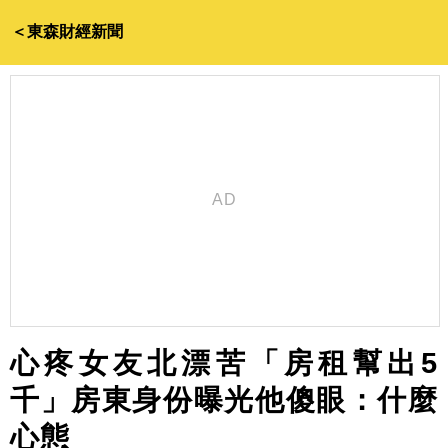
＜東森財經新聞
心疼女友北漂苦「房租幫出5
千」房東身份曝光他傻眼：什麼
心態