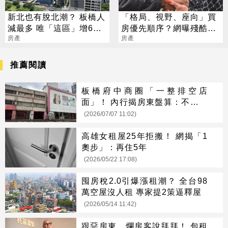
新北也有脫北潮？ 板橋人
「格局、視野、座向」買
減最多 唯「這區」增6千
房優先順序？網曝殘酷現
多人
房產
實：這點最重要
房產
推薦閱讀
板橋府中商圈「一整排空店
面」！ 內行揭房東盤算：不是等
租客
(2026/07/07 11:02)
高雄女租屋25年拒搬！ 網揭「1
奧步」：再住5年
(2026/05/22 17:08)
囤房稅2.0引爆漲租潮？ 全台98
萬空屋沒人租 專家提2策逼釋屋
(2026/05/14 11:42)
跟惡房東、爛房客說拜拜！ 包租