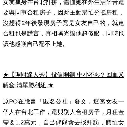
女友孤身在台北打拚，體恤她在外生活辛苦還
要與同事合租房子，因此主動幫忙分攤房租，
沒想得2年後發現房子竟是女友自己的，就連
合租也是謊言，真相曝光讓他超傻眼，同時也
讓他感嘆自己配不上她。
★【理財達人秀】投信開鍘 中小不妙? 回血又
解套 清單勝利組
★
原PO在臉書「匿名公社」發文，透露女友一
個人在台北工作，還與別人合租房子，月租金
需要1.2萬元，自己偶爾會去找拜訪，體恤女