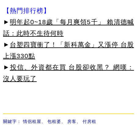
【熱門排行榜】
►
明年起0~18歲「每月爽領5千」 賴清德喊
話：此時不生待何時
►
台塑四寶衝了！「新科萬金」又漲停 台股
上漲330點
►
投信、外資都在買 台股卻收黑？ 網嘆：
沒人要玩了
關鍵字：
情侶租屋
、
包租婆
、
房客
、
付房租