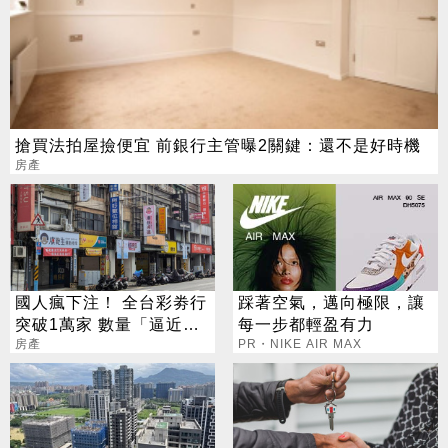
搶買法拍屋撿便宜 前銀行主管曝2關鍵：還不是好時機
房產
國人瘋下注！ 全台彩劵行
踩著空氣，邁向極限，讓
突破1萬家 數量「逼近直
每一步都輕盈有力
營超商」
房產
PR・NIKE AIR MAX