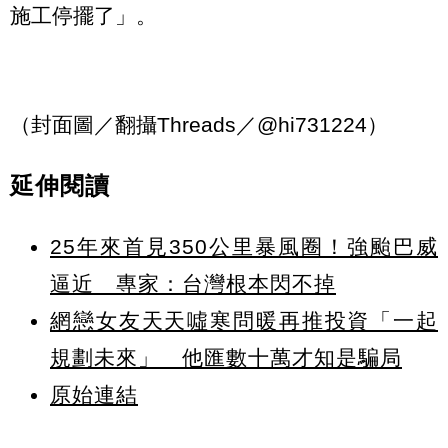
施工停擺了」。
（封面圖／翻攝Threads／@hi731224）
延伸閱讀
25年來首見350公里暴風圈！強颱巴威
逼近 專家：台灣根本閃不掉
網戀女友天天噓寒問暖再推投資「一起
規劃未來」 他匯數十萬才知是騙局
原始連結