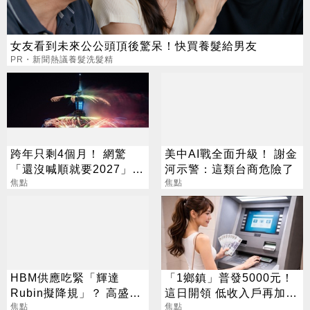
女友看到未來公公頭頂後驚呆！快買養髮給男友
PR・新聞熱議養髮洗髮精
跨年只剩4個月！ 網驚
美中AI戰全面升級！ 謝金
「還沒喊順就要2027」
河示警：這類台商危險了
這句最狠超恐怖
焦點
焦點
HBM供應吃緊「輝達
「1鄉鎮」普發5000元！
Rubin擬降規」？ 高盛反
這日開領 低收入戶再加碼
讚記憶體：牛市才開始
焦點
2000元
焦點