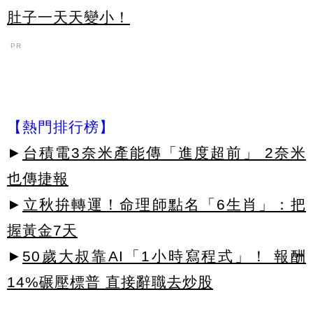
肚子一天天變小！
PR
【熱門排行榜】
►
台積電3奈米產能傳「進度超前」 2奈米
也傳捷報
►
立秋拚轉運！命理師點名「6生肖」：把
握黃金7天
►
50歲大叔靠AI「1小時寫程式」！ 報酬
14%碾壓標普 直接辭職去炒股