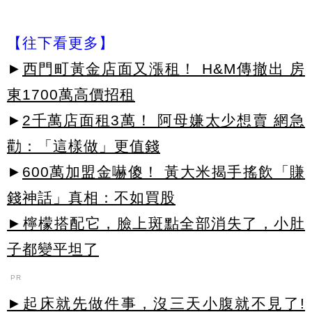
【往下看更多】
►
西門町黃金店面又漲租！ H&M傳撤出 房
東1700萬高價招租
►
2千萬店面租3萬！ 阿母嫌太少想賣 網急
勸：「這樣做」更值錢
►
600萬加盟金嚇傻！ 黃大米揭手搖飲「賺
錢神話」真相：不如買股
►檸檬搭配它，臉上斑點全部消失了，小肚
子都變平坦了
PR
►起床就先做件事，沒三天小腹就不見了!