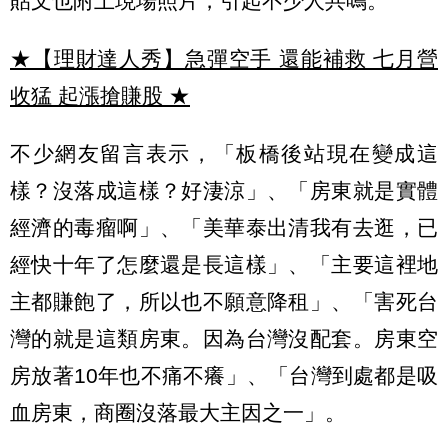
貼文也附上現場照片，引起不少人共鳴。
★【理財達人秀】急彈空手 還能補救 七月營
收猛 起漲搶賺股
★
不少網友留言表示，「板橋後站現在變成這
樣？沒落成這樣？好淒涼」、「房東就是實體
經濟的毒瘤啊」、「美華泰出清我有去逛，已
經快十年了怎麼還是長這樣」、「主要這裡地
主都賺飽了，所以也不願意降租」、「害死台
灣的就是這類房東。因為台灣沒配套。房東空
房放著10年也不痛不癢」、「台灣到處都是吸
血房東，商圈沒落最大主因之一」。