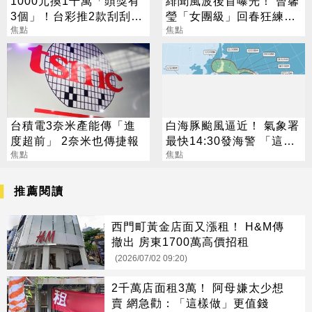
1000元換1千萬「頭獎有
緋聞風波後首曝光！ 曾馨
3個」！台彩推2款刮刮樂
瑩「女團級」回春狂練舞
總獎金逾33億
焦點
郭董獨自公園散步
焦點
台積電3奈米產能傳「進
白海豚颱風逼近！ 氣象署
度超前」 2奈米也傳捷報
最快14:30發海警 「這
焦點
天」風雨最猛烈
焦點
推薦閱讀
西門町黃金店面又漲租！ H&M傳
撤出 房東1700萬高價招租
(2026/07/02 09:20)
2千萬店面租3萬！ 阿母嫌太少想
賣 網急勸：「這樣做」更值錢