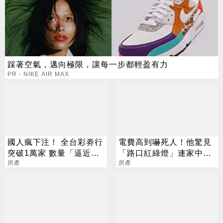
踩著空氣，邁向極限，讓每一步都輕盈有力
PR・NIKE AIR MAX
國人瘋下注！ 全台彩劵行
電費高到嚇死人！他驚見
突破1萬家 數量「逼近直
「路口紅綠燈」連家中電
營超商」
房產
表
房產