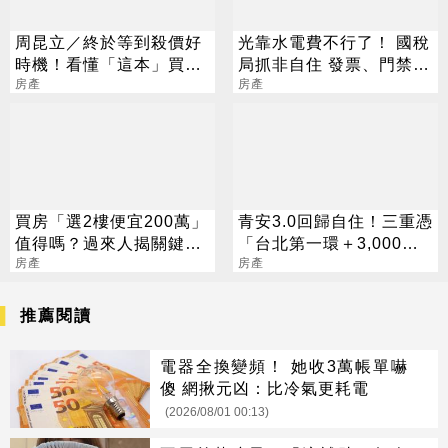
周昆立／終於等到殺價好
光靠水電費不行了！ 國稅
時機！看懂「這本」買到
局抓非自住 發票、門禁都
便宜屋
房產
要查
房產
買房「選2樓便宜200萬」
青安3.0回歸自住！三重憑
值得嗎？過來人揭關鍵：
「台北第一環＋3,000官
看離它有多遠
房產
員進駐」撐爆剛需
房產
推薦閱讀
電器全換變頻！ 她收3萬帳單嚇
傻 網揪元凶：比冷氣更耗電
(2026/08/01 00:13)