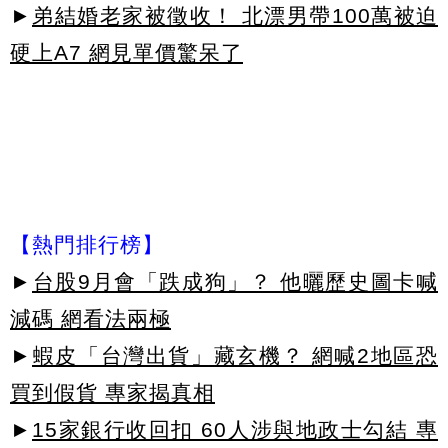
►
弟結婚老家被徵收！ 北漂男帶100萬被迫
硬上A7 網見單價驚呆了
【熱門排行榜】
►
台股9月會「跌成狗」？ 他曬歷史圖卡喊
減碼 網看法兩極
►
蝦皮「台灣出貨」藏玄機？ 網喊2地區恐
買到假貨 專家揭真相
►
15家銀行收回扣 60人涉與地政士勾結 專