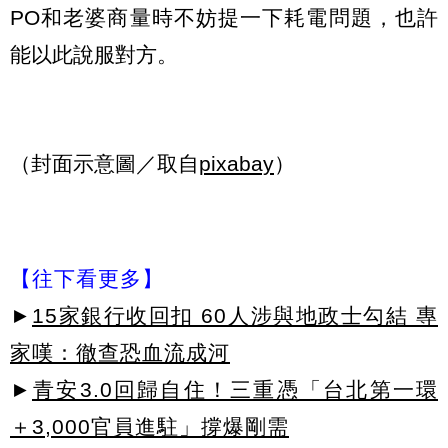
PO和老婆商量時不妨提一下耗電問題，也許
能以此說服對方。
（封面示意圖／取自
pixabay
）
【往下看更多】
►
15家銀行收回扣 60人涉與地政士勾結 專
家嘆：徹查恐血流成河
►
青安3.0回歸自住！三重憑「台北第一環
＋3,000官員進駐」撐爆剛需