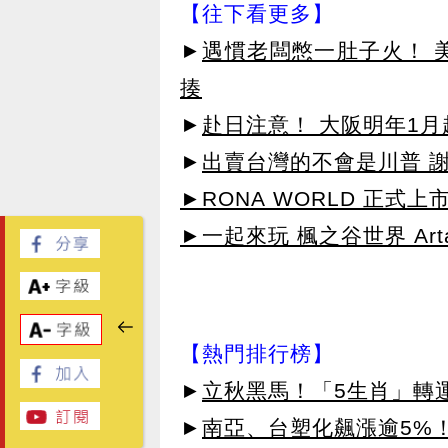
【往下看更多】
►
遇慣老闆憋一肚子火！ 
揍
►
赴日注意！ 大阪明年1
►
出賣台灣的不會是川普 
►RONA WORLD 正式上市
►一起來玩 楓之谷世界 Arta
【熱門排行榜】
►
立秋黑馬！「5生肖」轉
►
南亞、台塑化飆漲逾5%！