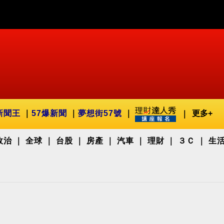
新聞王
57爆新聞
夢想街57號
更多+
政治
全球
台股
房產
汽車
理財
３Ｃ
生