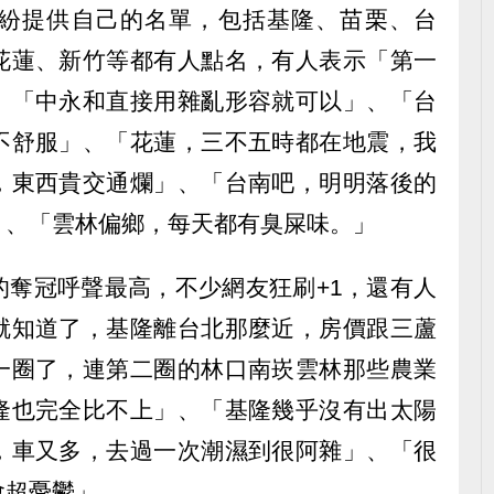
紛提供自己的名單，包括基隆、苗栗、台
花蓮、新竹等都有人點名，有人表示「第一
、「中永和直接用雜亂形容就可以」、「台
不舒服」、「花蓮，三不五時都在地震，我
，東西貴交通爛」、「台南吧，明明落後的
」、「雲林偏鄉，每天都有臭屎味。」
的奪冠呼聲最高，不少網友狂刷+1，還有人
就知道了，基隆離台北那麼近，房價跟三蘆
一圈了，連第二圈的林口南崁雲林那些農業
隆也完全比不上」、「基隆幾乎沒有出太陽
，車又多，去過一次潮濕到很阿雜」、「很
會超憂鬱」。