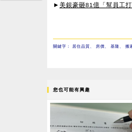
►
美銀豪砸81億「幫員工打
關鍵字：
居住品質
、
房價
、
基隆
、
搬
您也可能有興趣