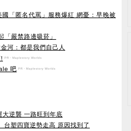
美國「匿名代罵」服務爆紅 網憂：早晚被
月起「嚴禁路邊吸菸」
謝金河：都是我們自己人
!
PR・Maplestory Worlds
le 吧
PR・Maplestory Worlds
運大逆襲 一路旺到年底
 台塑四寶逆勢走高 原因找到了