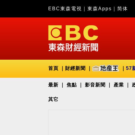
EBC東森電視
｜
東森Apps
｜
简体
首頁
財經新聞
57
最新
焦點
影音新聞
產業
其它