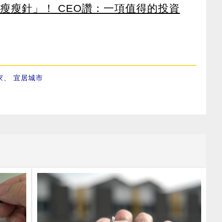
瘦瘦針」！ CEO讚：一項值得的投資
家
、
宜居城市