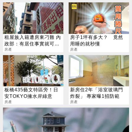
租屋族入籍遭房東刁難 內
房子1坪有多大？ 竟然
政部：有居住事實就可遷
用睡的就秒懂
入
房產
房產
板橋435藝文特區旁！日
新房住2年「浴室玻璃門
安TOKYO擁水岸綠意
炸裂」 專家曝1招防範
房產
房產