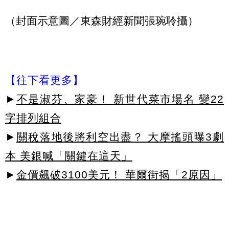
（封面示意圖／東森財經新聞張琬聆攝）
【往下看更多】
►
不是淑芬、家豪！ 新世代菜市場名 變22
字排列組合
►
關稅落地後將利空出盡？ 大摩搖頭曝3劇
本 美銀喊「關鍵在這天」
►
金價飆破3100美元！ 華爾街揭「2原因」