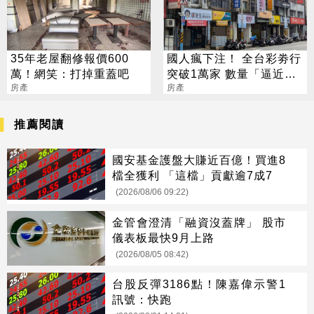
35年老屋翻修報價600
國人瘋下注！ 全台彩劵行
萬！網笑：打掉重蓋吧
突破1萬家 數量「逼近直
房產
營超商」
房產
推薦閱讀
國安基金護盤大賺近百億！買進8
檔全獲利 「這檔」貢獻逾7成7
(2026/08/06 09:22)
金管會澄清「融資沒蓋牌」 股市
儀表板最快9月上路
(2026/08/05 08:42)
台股反彈3186點！陳嘉偉示警1
訊號：快跑