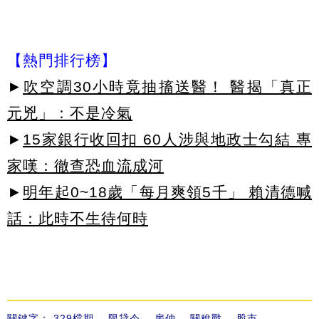
【熱門排行榜】
►
吹空調30小時竟抽搐送醫！ 醫揭「真正
元兇」：不是冷氣
►
15家銀行收回扣 60人涉與地政士勾結 專
家嘆：徹查恐血流成河
►
明年起0~18歲「每月爽領5千」 賴清德喊
話：此時不生待何時
關鍵字：
329檔期
、
限貸令
、
房仲
、
關稅戰
、
股市