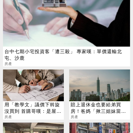
台中七期小宅投資客「遭三殺」 專家嘆：單價還輸北
屯、沙鹿
房產
用「教學文」議價下斡旋
賠上退休金也要給弟買
沒買到 首購哥嘆：是屋主
房！爸媽「揪三姐妹當伏
太貪還是我做錯？
房產
弟魔」：沒錢結婚登記就
房產
好