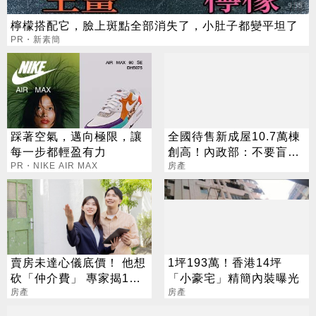
檸檬搭配它，臉上斑點全部消失了，小肚子都變平坦了
PR・新素簡
踩著空氣，邁向極限，讓
全國待售新成屋10.7萬棟
每一步都輕盈有力
創高！內政部：不要盲目
PR・NIKE AIR MAX
搶購
房產
賣房未達心儀底價！ 他想
1坪193萬！香港14坪
砍「仲介費」 專家揭1關
「小豪宅」精簡內裝曝光
鍵：其實可以談
房產
房產