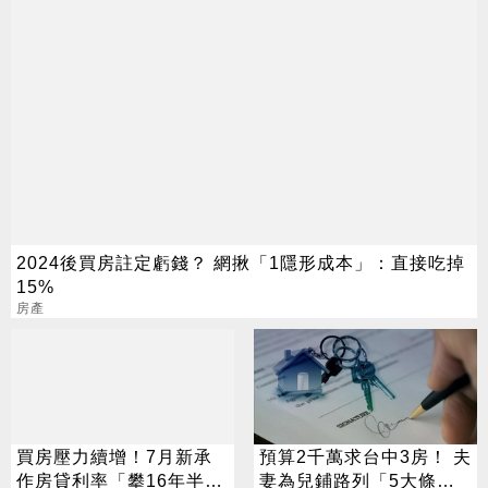
2024後買房註定虧錢？ 網揪「1隱形成本」：直接吃掉
15%
房產
買房壓力續增！7月新承
預算2千萬求台中3房！ 夫
作房貸利率「攀16年半新
妻為兒鋪路列「5大條