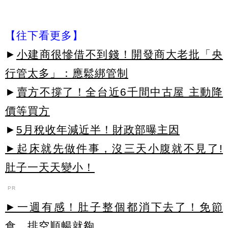
【往下看更多】
►
小建商很慘借不到錢！開發商大老批「央
行管太多」：應鬆綁管制
►
賣方不撐了！全台近6千間中古屋 主動降
價等買方
►
5月稅收年減近半！財政部曝主因
►起床就先做件事，沒三天小腹就不見了!
肚子一天天變小！
PR
►一週有感！肚子整個都消下去了！免節
食，排空順暢就夠