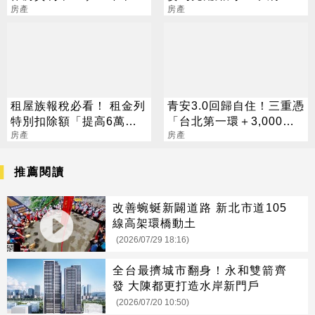
高」
房產
件」 網秒推這區
房產
租屋族報稅必看！ 租金列
青安3.0回歸自住！三重憑
特別扣除額「提高6萬」5
「台北第一環＋3,000官
情況也適用
房產
員進駐」撐爆剛需
房產
推薦閱讀
改善蜿蜒新闢道路 新北市道105
線高架環橋動土
(2026/07/29 18:16)
全台最擠城市翻身！永和雙箭齊
發 大陳都更打造水岸新門戶
(2026/07/20 10:50)