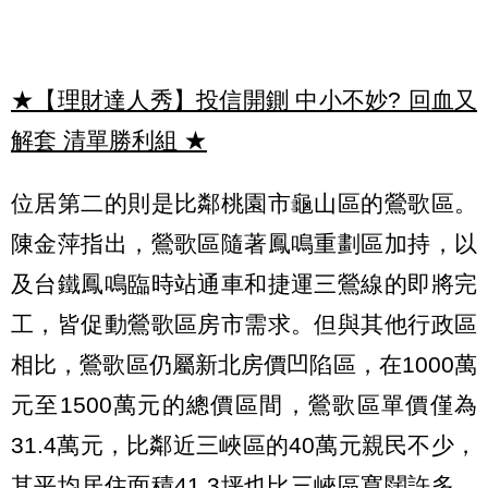
★【理財達人秀】投信開鍘 中小不妙? 回血又
解套 清單勝利組
★
位居第二的則是比鄰桃園市龜山區的鶯歌區。
陳金萍指出，鶯歌區隨著鳳鳴重劃區加持，以
及台鐵鳳鳴臨時站通車和捷運三鶯線的即將完
工，皆促動鶯歌區房市需求。但與其他行政區
相比，鶯歌區仍屬新北房價凹陷區，在1000萬
元至1500萬元的總價區間，鶯歌區單價僅為
31.4萬元，比鄰近三峽區的40萬元親民不少，
其平均居住面積41.3坪也比三峽區寬闊許多，