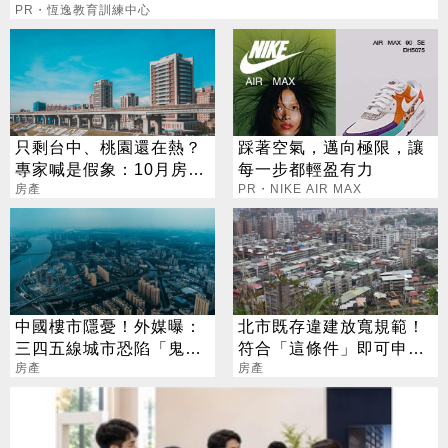
PR・恆逸教育訓練中心
只剩台中、桃園還在熱？
踩著空氣，邁向極限，讓
專家喊是假象：10月房市
每一步都輕盈有力
不太妙
房產
PR・NIKE AIR MAX
中國樓市隱憂！外媒曝：
北市既存違建放寬規範！
三四五線城市恐陷「鬼城
符合「這條件」即可申請
危機」
房產
接水接電
房產