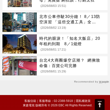
母」免費搶 網狂讚：行銷太狂
(2026/08/03 15:51)
北市公車停駛30分鐘！ 8／13防
空演習 「這些交通工具」全面管
制
(2026/08/02 13:19)
時代的眼淚！「知名大飯店」20
年租約到期 8／1熄燈
(2026/08/01 17:21)
台北4大商圈爆空店潮？ 網揪致
命傷：百貨公司完勝
(2026/08/01 15:29)
Recommended by
客服信箱
｜客服專線：02-2388-5918｜
隱私權政策
東森電視 版權所有 © 2026 EBC All Rights Reserved.