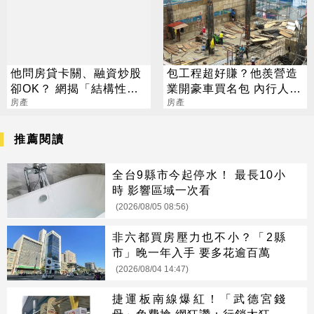
他問房貸卡關、融資炒股
包工程超好賺？他羨營造
卻OK？ 網揭「結構性」
業開豪車買名包 內行人：
真相：差很多
房產
跑路的一堆
房產
推薦閱讀
全台9縣市今起停水！ 最長10小
時 影響區域一次看
(2026/08/05 08:56)
非六都買房壓力也不小？「2縣
市」晚一年入手 要多花逾百萬
(2026/08/04 14:47)
捷運板南線爆紅！「武德宮錢