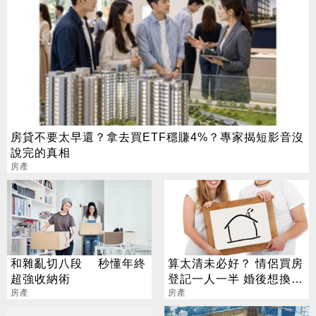
房貸不要太早還？拿去買ETF穩賺4%？專家揭短影音沒
說完的真相
房產
和雜亂切八段 秒懂年終
算太清未必好？ 情侶買房
超強收納術
登記一人一半 婚後想換屋
房產
出事了
房產