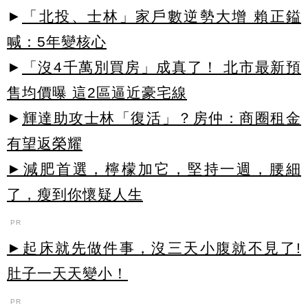
►
「北投、士林」家戶數逆勢大增 賴正鎰
喊：5年變核心
►
「沒4千萬別買房」成真了！ 北市最新預
售均價曝 這2區逼近豪宅線
►
輝達助攻士林「復活」？房仲：商圈租金
有望返榮耀
►減肥首選，檸檬加它，堅持一週，腰細
了，瘦到你懷疑人生
PR
►起床就先做件事，沒三天小腹就不見了!
肚子一天天變小！
PR