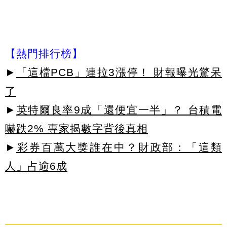
【熱門排行榜】
►
「這檔PCB」連拉3漲停！ 財報曝光驚呆
了
►
英特爾良率9成「還便宜一半」？ 台積電
嚇跌2% 專家揭數字背後真相
►
彩券百萬大獎誰在中？財政部：「這類
人」占逾6成