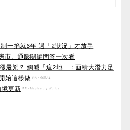
制一掐就6年 遇「2狀況」才放手
、房市、通膨關鍵問答一次看
會漲最兇？ 網喊「這2地」：面積大潛力足
開始這樣做
PR・鼎新A1
花仙境更新
PR・Maplestory Worlds