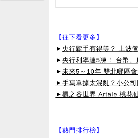
【往下看更多】
►
央行鬆手有得等？ 上波管
►
央行利率連5凍！ 台幣
►
未來5～10年 雙北哪區
►手寫單據太混亂？小公司
►楓之谷世界 Artale 桃
【熱門排行榜】