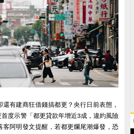
卻還有建商狂借錢搞都更？央行日前表態，
更首度示警「都更貸款年增近3成，違約風險
落客阿明發文提醒，若都更爛尾潮爆發，恐