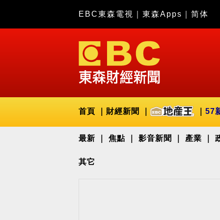
EBC東森電視
｜
東森Apps
｜
简体
首頁
財經新聞
57
最新
焦點
影音新聞
產業
其它