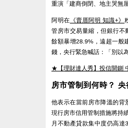
重演「建商倒閉、地主哭無
阿明在
《賣厝阿明 知識+》
管房市交易量縮，但銀行不動
餘額暴增28.9%，遠超一
錢，央行緊急喊話：「別以
★【理財達人秀】投信開鍘 
房市管制到何時？ 央
他表示在當前房市降溫的背
現行房市信用管制措施將持
月不動產貸款集中度仍高達3