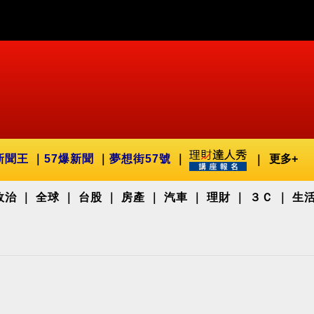
新聞王
57爆新聞
夢想街57號
更多+
政治
全球
台股
房產
汽車
理財
３Ｃ
生