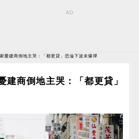
專家憂建商倒地主哭：「都更貸」恐淪下波未爆彈
家憂建商倒地主哭：「都更貸」