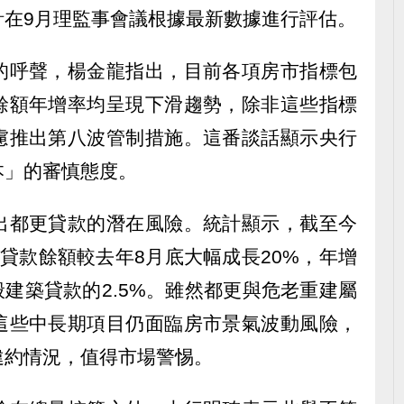
計在9月理監事會議根據最新數據進行評估。
的呼聲，楊金龍指出，目前各項房市指標包
餘額年增率均呈現下滑趨勢，除非這些指標
慮推出第八波管制措施。這番談話顯示央行
本」的審慎態度。
出都更貸款的潛在風險。統計顯示，截至今
貸款餘額較去年8月底大幅成長20%，年增
般建築貸款的2.5%。雖然都更與危老重建屬
這些中長期項目仍面臨房市景氣波動風險，
違約情況，值得市場警惕。