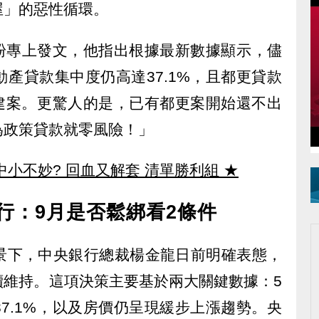
屋」的惡性循環。
粉專上發文，他指出根據最新數據顯示，儘
產貸款集中度仍高達37.1%，且都更貸款
般建案。更驚人的是，已有都更案開始還不出
為政策貸款就零風險！」
中小不妙? 回血又解套 清單勝利組
★
行：9月是否鬆綁看2條件
景下，中央銀行總裁楊金龍日前明確表態，
續維持。這項決策主要基於兩大關鍵數據：5
7.1%，以及房價仍呈現緩步上漲趨勢。央