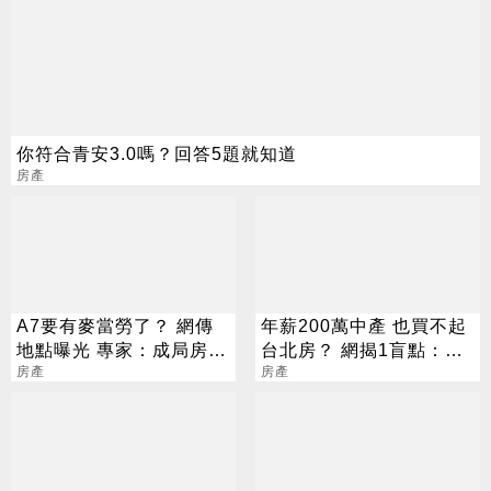
你符合青安3.0嗎？回答5題就知道
房產
A7要有麥當勞了？ 網傳
年薪200萬中產 也買不起
地點曝光 專家：成局房市
台北房？ 網揭1盲點：概
大加分
房產
念不同
房產