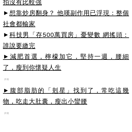
拍沒有比較強
►
想靠炒房翻身？ 他嘆副作用已浮現：整個
社會都輸家
►
科技男「存500萬買房」憂變數 網搖頭：
誰說要繳完
►減肥首選，檸檬加它，堅持一週，腰細
了，瘦到你懷疑人生
PR
►腹部脂肪的「剋星」找到了，常吃這幾
物，吃走大肚囊，瘦出小蠻腰
PR