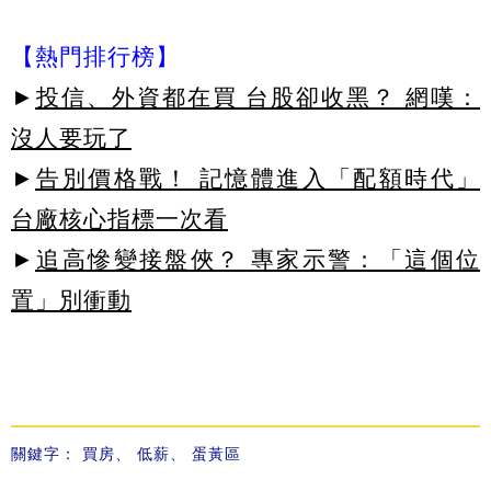
【熱門排行榜】
►
投信、外資都在買 台股卻收黑？ 網嘆：
沒人要玩了
►
告別價格戰！ 記憶體進入「配額時代」
台廠核心指標一次看
►
追高慘變接盤俠？ 專家示警：「這個位
置」別衝動
關鍵字：
買房
、
低薪
、
蛋黃區