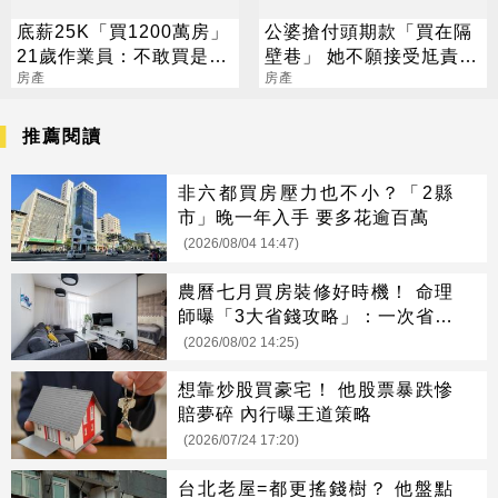
底薪25K「買1200萬房」
公婆搶付頭期款「買在隔
21歲作業員：不敢買是覺
壁巷」 她不願接受尪責
悟不夠
房產
怪：無理取鬧
房產
推薦閱讀
非六都買房壓力也不小？「2縣
市」晚一年入手 要多花逾百萬
(2026/08/04 14:47)
農曆七月買房裝修好時機！ 命理
師曝「3大省錢攻略」：一次省很
大
(2026/08/02 14:25)
想靠炒股買豪宅！ 他股票暴跌慘
賠夢碎 內行曝王道策略
(2026/07/24 17:20)
台北老屋=都更搖錢樹？ 他盤點