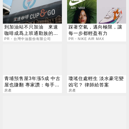
到加油站不只加油 來速
踩著空氣，邁向極限，讓
咖啡成爲上班通勤族的新
每一步都輕盈有力
選擇
PR・台灣中油股份有限公司
PR・NIKE AIR MAX
青埔預售屋3年漲5成 中古
瓊瑤住處輕生 淡水豪宅變
屋也賺翻 專家讚：每手都
凶宅？ 律師給答案
獲利
房產
房產