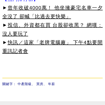
►
曾年收破4000萬！ 他坐擁豪宅名車一夕
全沒了 卻喊「比過去更快樂」
►
投信、外資都在買 台股卻收黑？ 網嘆：
沒人要玩了
►
快訊／這家「老牌電腦廠」 下午4點要開
重訊記者會
關鍵字：
中產階級
、
買房
、
年薪