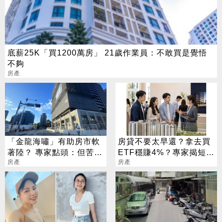
底薪25K「買1200萬房」 21歲作業員：不敢買是覺悟
不夠
房產
「金龍海嘯」有助房市軟
房貸不要太早還？拿去買
著陸？ 專家點頭：但苦了
ETF穩賺4%？專家揭短影
1族群
房產
音沒說完的真相
房產