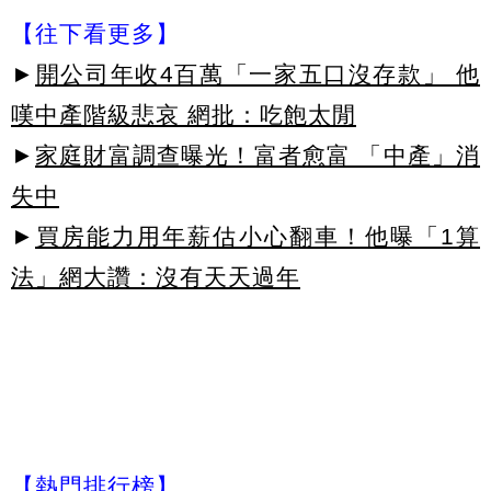
【往下看更多】
►
開公司年收4百萬「一家五口沒存款」 他
嘆中產階級悲哀 網批：吃飽太閒
►
家庭財富調查曝光！富者愈富 「中產」消
失中
►
買房能力用年薪估小心翻車！他曝「1算
法」網大讚：沒有天天過年
【熱門排行榜】