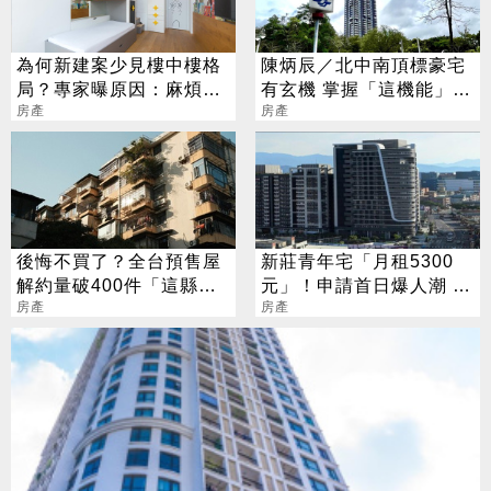
為何新建案少見樓中樓格
陳炳辰／北中南頂標豪宅
局？專家曝原因：麻煩又
有玄機 掌握「這機能」成
不划算
房產
高價密碼
房產
後悔不買了？全台預售屋
新莊青年宅「月租5300
解約量破400件「這縣
元」！申請首日爆人潮 連
市」創單季新高
房產
香港人都來了
房產