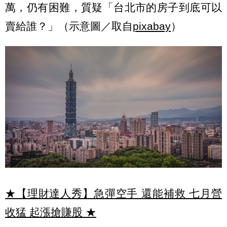
萬，仍有困難，質疑「台北市的房子到底可以
賣給誰？」（示意圖／取自
pixabay
）
★【理財達人秀】急彈空手 還能補救 七月營
收猛 起漲搶賺股
★