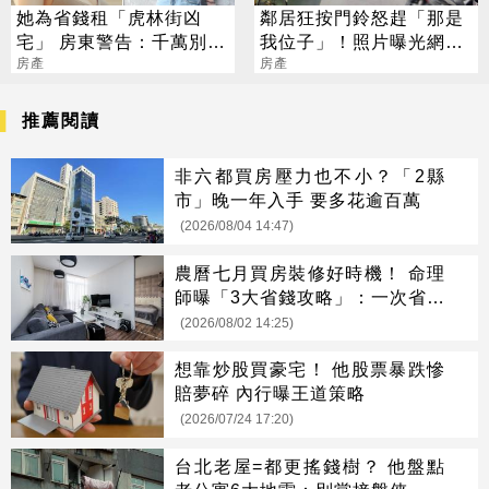
她為省錢租「虎林街凶
鄰居狂按門鈴怒趕「那是
宅」 房東警告：千萬別開
我位子」！照片曝光網齊
這扇門
房產
轟：買1樓送車位？
房產
推薦閱讀
非六都買房壓力也不小？「2縣
市」晚一年入手 要多花逾百萬
(2026/08/04 14:47)
農曆七月買房裝修好時機！ 命理
師曝「3大省錢攻略」：一次省很
大
(2026/08/02 14:25)
想靠炒股買豪宅！ 他股票暴跌慘
賠夢碎 內行曝王道策略
(2026/07/24 17:20)
台北老屋=都更搖錢樹？ 他盤點