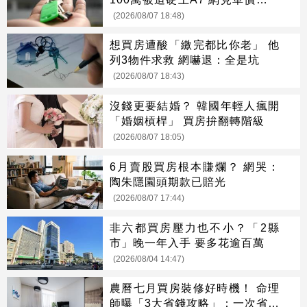
了
(2026/08/07 18:48)
想買房遭酸「繳完都比你老」 他
列3物件求救 網嚇退：全是坑
(2026/08/07 18:43)
沒錢更要結婚？ 韓國年輕人瘋開
「婚姻槓桿」 買房拚翻轉階級
(2026/08/07 18:05)
6月賣股買房根本賺爛？ 網哭：
陶朱隱園頭期款已賠光
(2026/08/07 17:44)
非六都買房壓力也不小？「2縣
市」晚一年入手 要多花逾百萬
(2026/08/04 14:47)
農曆七月買房裝修好時機！ 命理
師曝「3大省錢攻略」：一次省很