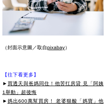
（封面示意圖／取自
pixabay
）
【往下看更多】
►
買透天與爸媽同住！他苦扛房貸 見「阿姨
1舉動」超後悔
►
媽出600萬幫買房！ 老婆狠酸「媽寶」他