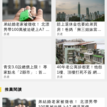
弟結婚老家被徵收！ 北漂
賠上退休金也要給弟買
男帶100萬被迫硬上A7 網
房！爸媽「揪三姐妹當伏
見單價驚呆了
房產
弟魔」：沒錢結婚登記就
房產
好
青安3.0設總價上限！ 專
40年老公寓拚都更！他怨
家點名「2縣市」：首購
1樓、頂樓打死不簽 網嘆
吃力了
房產
很正常
房產
推薦閱讀
弟結婚老家被徵收！ 北漂男帶
100萬被迫硬上A7 網見單價驚呆