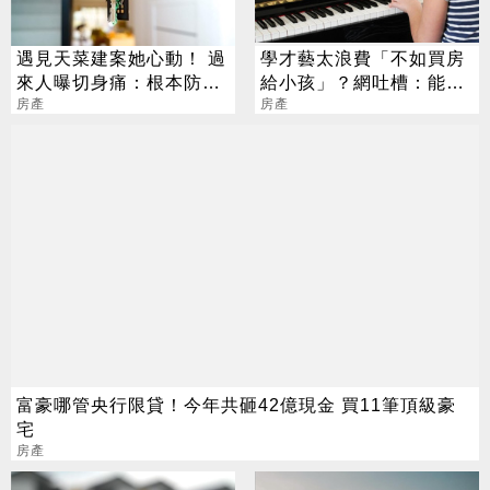
遇見天菜建案她心動！ 過
學才藝太浪費「不如買房
來人曝切身痛：根本防不
給小孩」？網吐槽：能買
住
房產
房就不差這點錢
房產
富豪哪管央行限貸！今年共砸42億現金 買11筆頂級豪
宅
房產