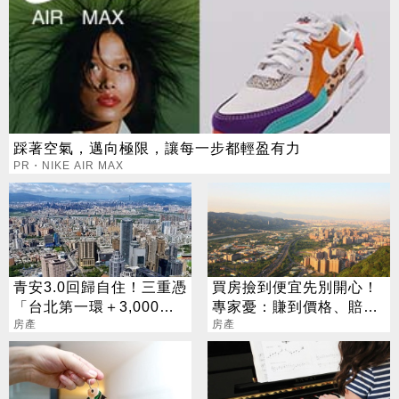
踩著空氣，邁向極限，讓每一步都輕盈有力
PR・NIKE AIR MAX
青安3.0回歸自住！三重憑
買房撿到便宜先別開心！
「台北第一環＋3,000官
專家憂：賺到價格、賠了
員進駐」撐爆剛需
房產
價值
房產