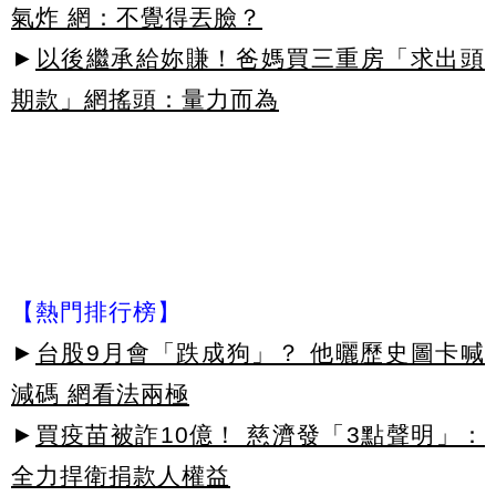
氣炸 網：不覺得丟臉？
►
以後繼承給妳賺！爸媽買三重房「求出頭
期款」網搖頭：量力而為
【熱門排行榜】
►
台股9月會「跌成狗」？ 他曬歷史圖卡喊
減碼 網看法兩極
►
買疫苗被詐10億！ 慈濟發「3點聲明」：
全力捍衛捐款人權益