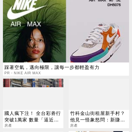
踩著空氣，邁向極限，讓每一步都輕盈有力
PR・NIKE AIR MAX
國人瘋下注！ 全台彩劵行
竹科金山街租屋新手村？
突破1萬家 數量「逼近直
他見一怪象怒問：新賺錢
營超商」
房產
手法？
房產