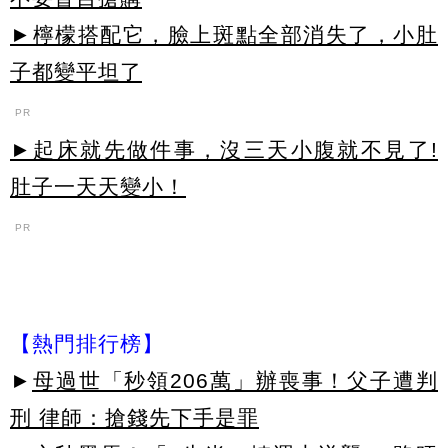
►檸檬搭配它，臉上斑點全部消失了，小肚
子都變平坦了
PR
►起床就先做件事，沒三天小腹就不見了!
肚子一天天變小！
PR
【熱門排行榜】
►
母過世「秒領206萬」辦喪事！父子遭判
刑 律師：搶錢先下手是罪