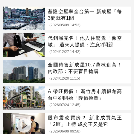
基隆空屋率全台第一 新成屋「每
3間就有1間」
(2025/05/09 14:53)
代銷喊完售！他入住驚覺「像空
城」 過來人提醒：注意2問題
(2024/12/27 14:42)
全國待售新成屋10.7萬棟創高！
內政部：不要盲目搶購
(2024/12/20 11:15)
AI帶旺房價！ 新竹房市續飆創高
台中卻開始「降價換量」
(2026/07/24 12:45)
股市震改買房？ 新北成買氣王
「2區」上榜 成交王又是它
(2026/06/09 09:58)