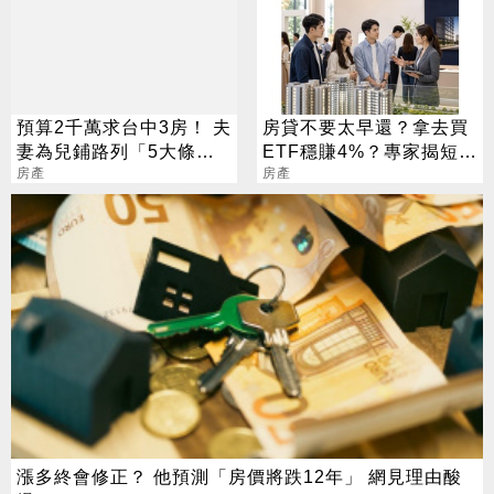
預算2千萬求台中3房！ 夫
房貸不要太早還？拿去買
妻為兒鋪路列「5大條
ETF穩賺4%？專家揭短影
件」 網秒推這區
房產
音沒說完的真相
房產
漲多終會修正？ 他預測「房價將跌12年」 網見理由酸