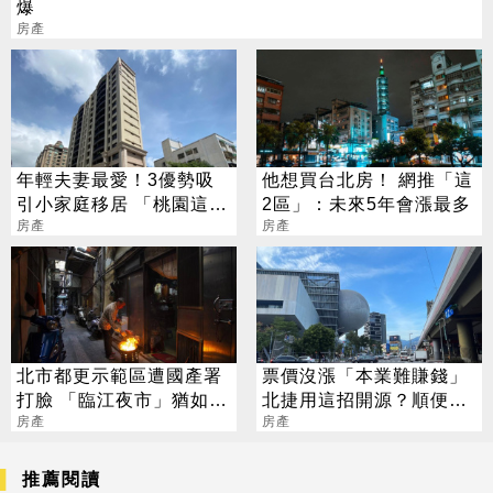
爆
房產
年輕夫妻最愛！3優勢吸
他想買台北房！ 網推「這
引小家庭移居 「桃園這
2區」：未來5年會漲最多
區」增產報國最勇
房產
房產
北市都更示範區遭國產署
票價沒漲「本業難賺錢」
打臉 「臨江夜市」猶如城
北捷用這招開源？順便帶
中城翻版
房產
動商圈發展
房產
推薦閱讀