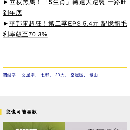
►
立秋黑馬！「5生肖」轉運大逆襲 一路旺
到年底
►
華邦電超狂！第二季EPS 5.4元 記憶體毛
利率飆至70.3%
關鍵字：
交屋潮
、
七都
、
20大
、
空屋區
、
龜山
您也可能喜歡