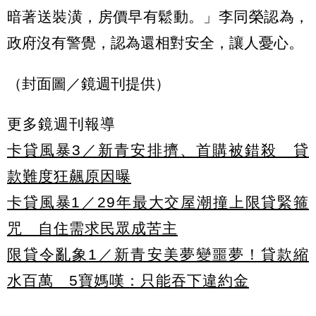
暗著送裝潢，房價早有鬆動。」李同榮認為，
政府沒有警覺，認為還相對安全，讓人憂心。
（封面圖／鏡週刊提供）
更多鏡週刊報導
卡貸風暴3／新青安排擠、首購被錯殺 貸
款難度狂飆原因曝
卡貸風暴1／29年最大交屋潮撞上限貸緊箍
咒 自住需求民眾成苦主
限貸令亂象1／新青安美夢變噩夢！貸款縮
水百萬 5寶媽嘆：只能吞下違約金