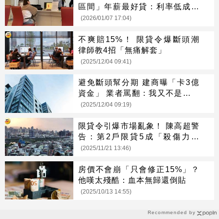
區間」年薪最好貸：利率低成數
高
(2026/01/07 17:04)
不爽賠15%！ 限貸令爆斷頭潮
律師教4招「無痛解套」
(2025/12/04 09:41)
避免斷頭幫分期 建商曝「卡3億
資金」 業者罵翻：我又不是開銀
行
(2025/12/04 09:19)
限貸令引爆市場亂象！ 陳高超警
告：第2戶限貸5成「殺傷力太
大」
(2025/11/21 13:46)
房價不會崩「只會修正15%」？
他嘆太殘酷：血本無歸還倒貼
(2025/10/13 14:55)
Recommended by