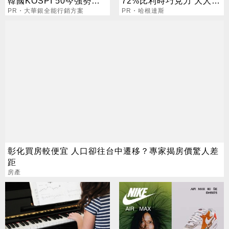
韓國KOSPI 50今強勢開
72%比利時巧克力 大人味
募
PR・大華銀全能行銷方案
爆紅！
PR・哈根達斯
彰化買房較便宜 人口卻往台中遷移？專家揭房價驚人差
距
房產