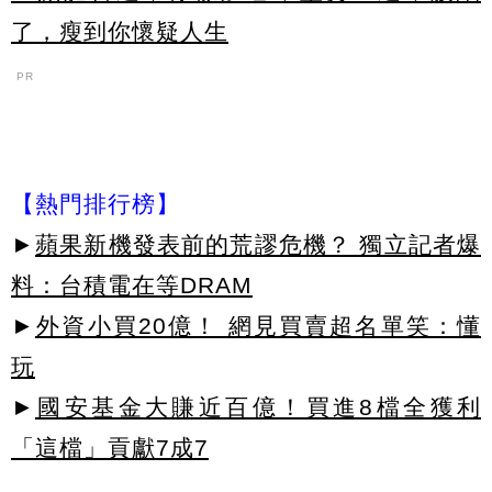
了，瘦到你懷疑人生
PR
【熱門排行榜】
►
蘋果新機發表前的荒謬危機？ 獨立記者爆
料：台積電在等DRAM
►
外資小買20億！ 網見買賣超名單笑：懂
玩
►
國安基金大賺近百億！買進8檔全獲利
「這檔」貢獻7成7