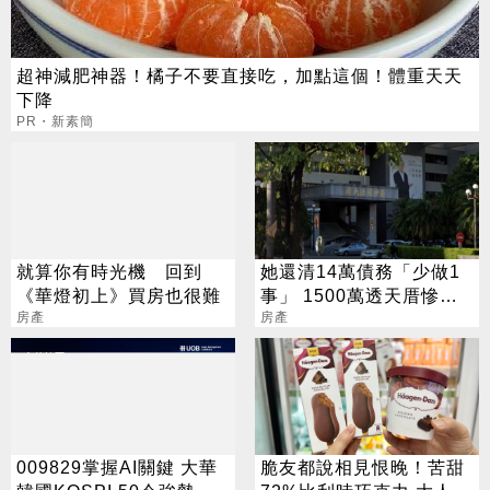
超神減肥神器！橘子不要直接吃，加點這個！體重天天
下降
PR・新素簡
就算你有時光機 回到
她還清14萬債務「少做1
《華燈初上》買房也很難
事」 1500萬透天厝慘遭
房產
法拍賤賣
房產
009829掌握AI關鍵 大華
脆友都說相見恨晚！苦甜