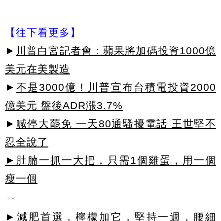
【往下看更多】
►
川普白宮記者會：蘋果將加碼投資1000億
美元在美製造
►
不是3000億！川普宣布台積電投資2000
億美元 盤後ADR漲3.7%
►
喊停大罷免 一天80通騷擾電話 王世堅不
忍全說了
►肚腩一抓一大把，只需1個雞蛋，用一個
瘦一個
PR
►減肥首選，檸檬加它，堅持一週，腰細