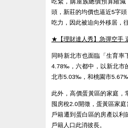
吃緊，購屋族總價預算縮減
頭，新莊的均價也逼近5字
吃力，因此被迫向外移居，
★【理財達人秀】急彈空手 
同時新北市也面臨「生育率
4.78‰，六都中，以新北市
北市5.03‰，和桃園市5.
此外，高價蛋黃區的家庭，
囤房稅2.0開徵，蛋黃區家
戶籍遷到蛋白區的房產以利
戶籍人口此消彼長。