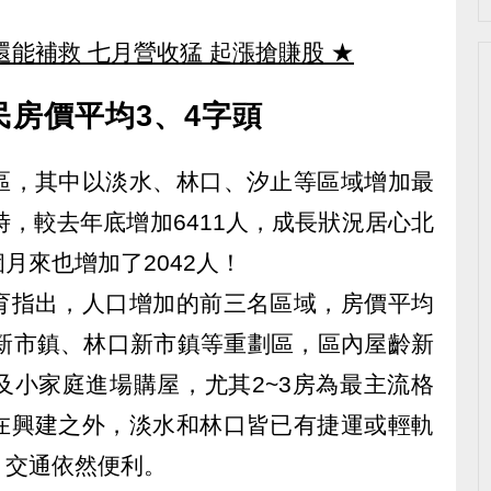
還能補救 七月營收猛 起漲搶賺股
★
房價平均3、4字頭
區，其中以淡水、林口、汐止等區域增加最
時，較去年底增加6411人，成長狀況居心北
月來也增加了2042人！
育指出，人口增加的前三名區域，房價平均
海新市鎮、林口新市鎮等重劃區，區內屋齡新
及小家庭進場購屋，尤其2~3房為最主流格
在興建之外，淡水和林口皆已有捷運或輕軌
，交通依然便利。