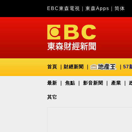
EBC東森電視
｜
東森Apps
｜
简体
首頁
財經新聞
57
最新
焦點
影音新聞
產業
其它