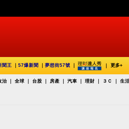
新聞王
57爆新聞
夢想街57號
更多+
政治
全球
台股
房產
汽車
理財
３Ｃ
生