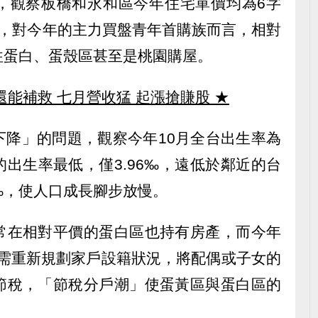
，觀察板橋和永和區今年住宅單價均為6字
頭，對今年的主力買盤青年首購族而言，相對
往蛋白、蛋殼區甚至是桃園購屋。
還能補救 七月營收猛 起漲搶賺股
★
下降」的問題，觀察今年10月全台出生率為
的出生率最低，僅3.96‰，遠低於鄰近的台
67‰，使人口成長腳步放慢。
常在相對平價的蛋白區也持有房產，而今年
庭需重新規劃家戶設籍狀況，將配偶或子女的
節稅，「節稅分戶潮」使蛋黃區與蛋白區的