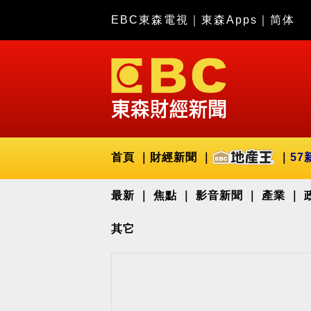
EBC東森電視
｜
東森Apps
｜
简体
首頁
財經新聞
57
最新
焦點
影音新聞
產業
其它