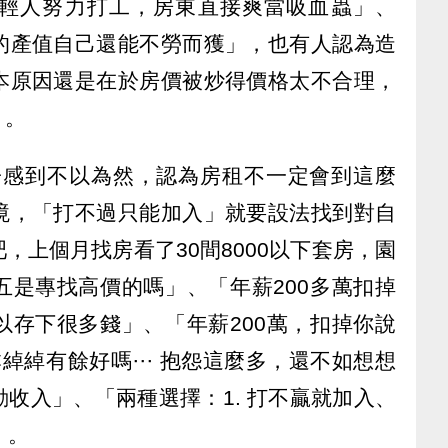
輕人努力打工，房東直接爽當吸血蟲」、
的產值自己還能不勞而獲」，也有人認為造
本原因還是在於房價被炒得價格太不合理，
」。
子感到不以為然，認為房租不一定會到這麼
境，「打不過只能加入」就要設法找到對自
，上個月找房看了30間8000以下套房，園
五是專找高價的嗎」、「年薪200多萬扣掉
以存下很多錢」、「年薪200萬，扣掉你說
本綽綽有餘好嗎⋯ 抱怨這麼多，還不如想想
收入」、「兩種選擇：1. 打不贏就加入、
」。