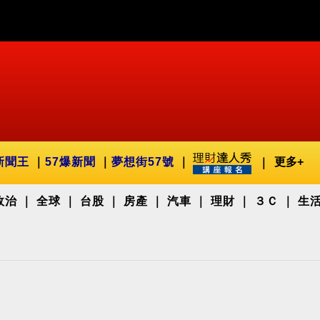
新聞王
57爆新聞
夢想街57號
更多+
政治
全球
台股
房產
汽車
理財
３Ｃ
生