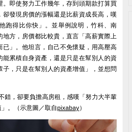
裡。即使努力工作幾年，存到頭期款打算買
，卻發現房價的漲幅還是比薪資成長高，嘆
他跑得比你快」。並舉例說明，竹科、南
的地方，房價都比較貴，直言「高薪實際上
而已」。他坦言，自己不免懷疑，用高壓高
的能累積自身資產，還是只是在幫別人的資
輩子，只是在幫別人的資產增值」，並想問
。
水不錯，卻要負擔高房租，感嘆「努力大半輩
值」。（示意圖／取自
pixabay
）