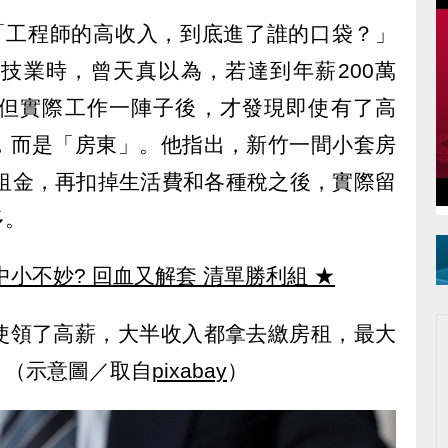
以「工程師的高收入，到底進了誰的口袋？」
技業時，曾天真以為，若達到年薪200萬
但實際工作一陣子後，才發現即使有了高
，而是「房東」。他指出，新竹一間小套房
掉租金，再扣掉生活費和各種稅之後，實際留
多。
中小不妙? 回血又解套 清單勝利組
★
使領了高薪，大半收入都拿去繳房租，最大
。（示意圖／取自
pixabay
）