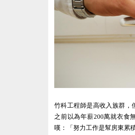
竹科工程師是高收入族群，
之前以為年薪
200
萬就衣食
嘆：「努力工作是幫房東累