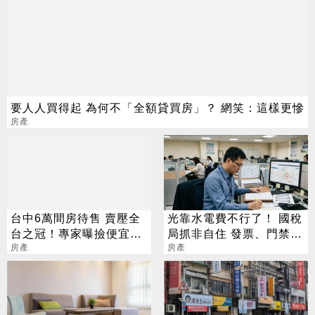
要人人買得起 為何不「全額貸買房」？ 網笑：這樣更慘
房產
台中6萬間房待售 賣壓全
光靠水電費不行了！ 國稅
台之冠！專家曝撿便宜時
局抓非自住 發票、門禁都
機
房產
要查
房產