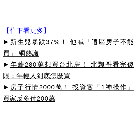
【往下看更多】
►
新生兒暴跌37%！ 他喊「這區房子不能
買」 網熱議
►
年薪280萬想買台北房！ 北飄哥看完傻
眼：年輕人到底怎麼買
►
房子行情2000萬！ 投資客「1神操作」
買家反多付200萬