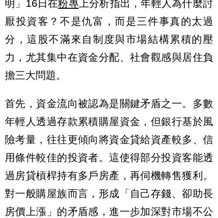
明」16日在
粉專
上分析指出，年輕人為什麼討
厭投資客？不是仇富，而是三件事真的太過
分，這股不滿來自制度與市場結構累積的壓
力，尤其集中在資金分配、社會觀感與居住負
擔三大問題。
首先，資金流向被認為是關鍵矛盾之一。多數
年輕人透過存款累積購屋資金，但銀行基於風
險考量，往往更傾向將資金貸給資產較多、信
用條件較佳的投資者。這使得部分投資客能透
過房貸槓桿持有多戶房產，再伺機轉售獲利。
對一般購屋族而言，形成「自己存錢、卻助長
房價上漲」的矛盾感，進一步加深對市場不公