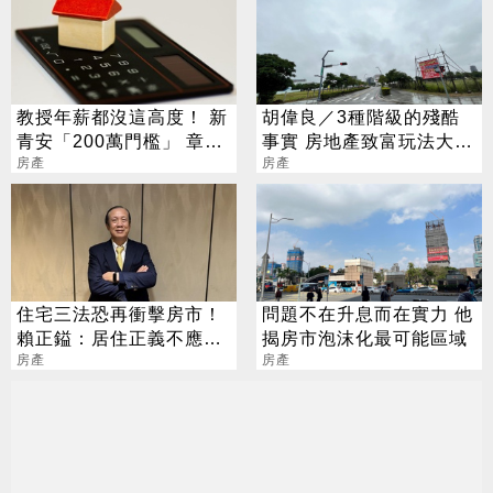
教授年薪都沒這高度！ 新
胡偉良／3種階級的殘酷
青安「200萬門檻」 章定
事實 房地產致富玩法大不
煊傻眼：真是大德政
房產
同
房產
住宅三法恐再衝擊房市！
問題不在升息而在實力 他
賴正鎰：居住正義不應以
揭房市泡沫化最可能區域
打壓產業為代價
房產
房產