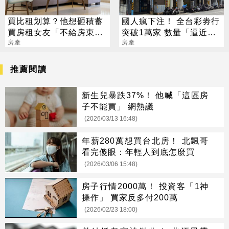
買比租划算？他想砸積蓄
國人瘋下注！ 全台彩劵行
買房租女友「不給房東
突破1萬家 數量「逼近直
賺」 專家說話了
房產
營超商」
房產
推薦閱讀
新生兒暴跌37%！ 他喊「這區房
子不能買」 網熱議
(2026/03/13 16:48)
年薪280萬想買台北房！ 北飄哥
看完傻眼：年輕人到底怎麼買
(2026/03/06 15:48)
房子行情2000萬！ 投資客「1神
操作」 買家反多付200萬
(2026/02/23 18:00)