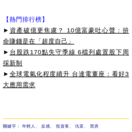
【熱門排行榜】
►
資產破億更焦慮？ 10億富豪吐心聲：拚
命賺錢是在「超度自己」
►
台股跌170點失守季線 6檔列處置股下周
採新制
►
全球電氣化程度續升 台達電董座：看好3
大應用需求
關鍵字：
年輕人
、
反感
、
投資客
、
仇富
、
買房