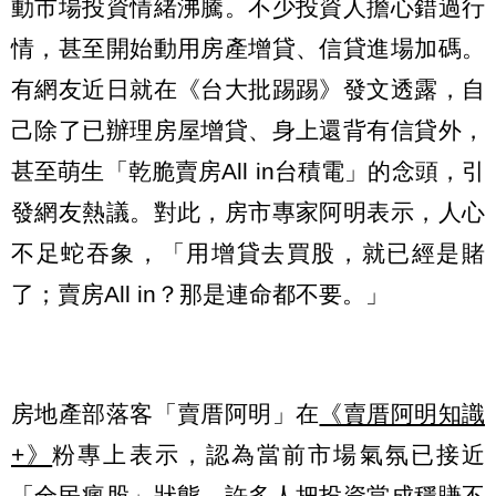
動市場投資情緒沸騰。不少投資人擔心錯過行
情，甚至開始動用房產增貸、信貸進場加碼。
有網友近日就在《台大批踢踢》發文透露，自
己除了已辦理房屋增貸、身上還背有信貸外，
甚至萌生「乾脆賣房All in台積電」的念頭，引
發網友熱議。對此，房市專家阿明表示，人心
不足蛇吞象，「用增貸去買股，就已經是賭
了；賣房All in？那是連命都不要。」
房地產部落客「賣厝阿明」在
《賣厝阿明知識
+》
粉專上表示，認為當前市場氣氛已接近
「全民瘋股」狀態，許多人把投資當成穩賺不