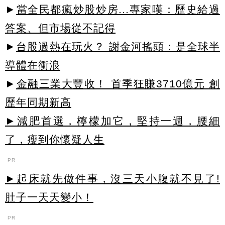
►
當全民都瘋炒股炒房...專家嘆：歷史給過
答案、但市場從不記得
►
台股過熱在玩火？ 謝金河搖頭：是全球半
導體在衝浪
►
金融三業大豐收！ 首季狂賺3710億元 創
歷年同期新高
►減肥首選，檸檬加它，堅持一週，腰細
了，瘦到你懷疑人生
PR
►起床就先做件事，沒三天小腹就不見了!
肚子一天天變小！
PR