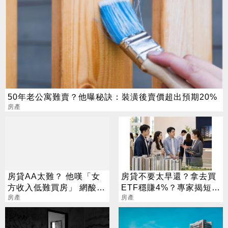
50年老公寓難賣？他曝秘訣：裝潢後賣價超出預期20%
房產
房貸AA太難？ 他嘆「女
房貸不要太早還？拿去買
方收入低難買房」 網酸：
ETF穩賺4%？專家揭短影
高薪也不會選你
房產
音沒說完的真相
房產