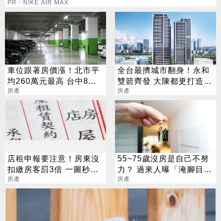
PR・NIKE AIR MAX
車位跟著房價漲！北市平
全台最擠城市翻身！永和
均260萬元最高 台中8年
雙箭齊發 大陳都更打造水
漲5成最多
房產
岸新門戶
房產
店租申報要注意！房東沒
55~75歲沒房是自己不努
扣繳房客罰3倍 一圖秒懂
力？ 過來人曝「淹腳目時
稅務怎麼算
房產
代」：工人薪8萬、新北
房產
房價300萬