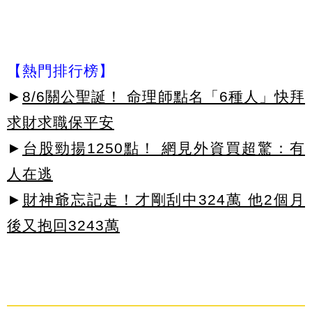
【熱門排行榜】
►
8/6關公聖誕！ 命理師點名「6種人」快拜
求財求職保平安
►
台股勁揚1250點！ 網見外資買超驚：有
人在逃
►
財神爺忘記走！才剛刮中324萬 他2個月
後又抱回3243萬