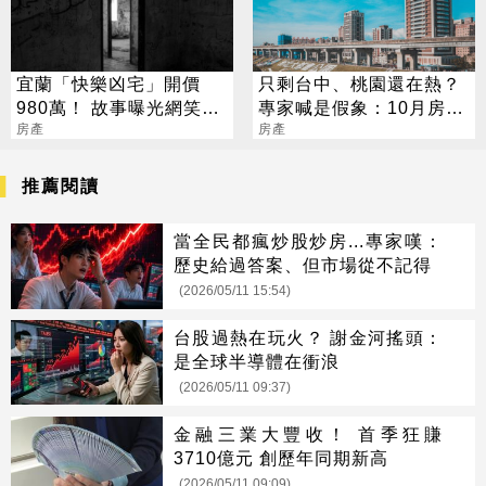
宜蘭「快樂凶宅」開價
只剩台中、桃園還在熱？
980萬！ 故事曝光網笑：
專家喊是假象：10月房市
很Chill
房產
不太妙
房產
推薦閱讀
當全民都瘋炒股炒房...專家嘆：
歷史給過答案、但市場從不記得
(2026/05/11 15:54)
台股過熱在玩火？ 謝金河搖頭：
是全球半導體在衝浪
(2026/05/11 09:37)
金融三業大豐收！ 首季狂賺
3710億元 創歷年同期新高
(2026/05/11 09:09)