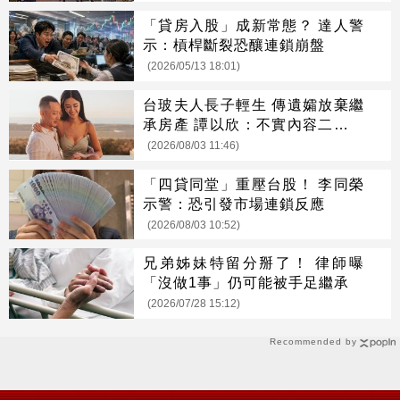
「貸房入股」成新常態？ 達人警
示：槓桿斷裂恐釀連鎖崩盤
(2026/05/13 18:01)
台玻夫人長子輕生 傳遺孀放棄繼
承房產 譚以欣：不實內容二次傷
害
(2026/08/03 11:46)
「四貸同堂」重壓台股！ 李同榮
示警：恐引發市場連鎖反應
(2026/08/03 10:52)
兄弟姊妹特留分掰了！ 律師曝
「沒做1事」仍可能被手足繼承
(2026/07/28 15:12)
Recommended by