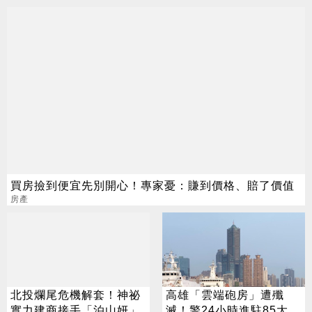
買房撿到便宜先別開心！專家憂：賺到價格、賠了價值
房產
北投爛尾危機解套！神祕
高雄「雲端砲房」遭殲
實力建商接手「泊山妍」
滅！警24小時進駐85大樓