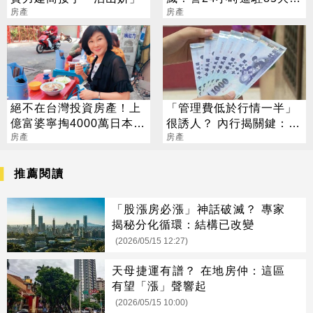
房產
投報率竟有4%
房產
絕不在台灣投資房產！上
「管理費低於行情一半」
億富婆寧掏4000萬日本置
很誘人？ 內行揭關鍵：恐
產
房產
影響房價
房產
推薦閱讀
「股漲房必漲」神話破滅？ 專家
揭秘分化循環：結構已改變
(2026/05/15 12:27)
天母捷運有譜？ 在地房仲：這區
有望「漲」聲響起
(2026/05/15 10:00)