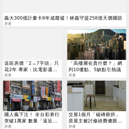
義大300億計畫卡8年成廢墟！林義守提258億天價國賠
房產
這區房價「2→7字頭」只
「高樓層在貴什麼？」網
花2年 專家：比電影還離
列10優點、5缺點引熱議
譜
房產
房產
國人瘋下注！ 全台彩劵行
交屋1個月「磁磚膨拱」
突破1萬家 數量「逼近直
原屋主被討修繕費傻眼：
營超商」
房產
天冷關我啥事
房產