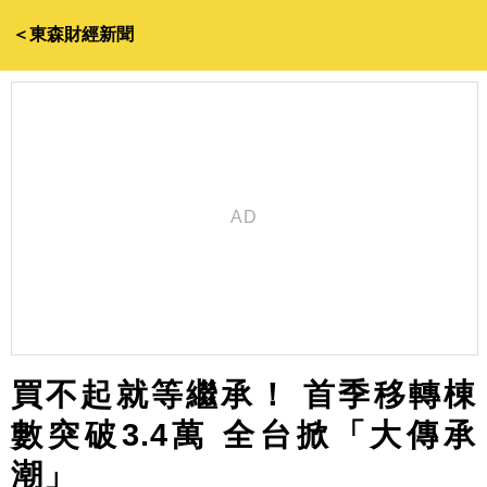
＜東森財經新聞
買不起就等繼承！ 首季移轉棟
數突破3.4萬 全台掀「大傳承
潮」