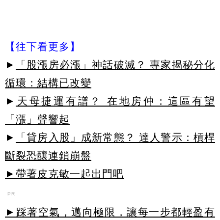
【往下看更多】
►
「股漲房必漲」神話破滅？ 專家揭秘分化
循環：結構已改變
►
天母捷運有譜？ 在地房仲：這區有望
「漲」聲響起
►
「貸房入股」成新常態？ 達人警示：槓桿
斷裂恐釀連鎖崩盤
►帶著皮克敏一起出門吧
PR
►踩著空氣，邁向極限，讓每一步都輕盈有