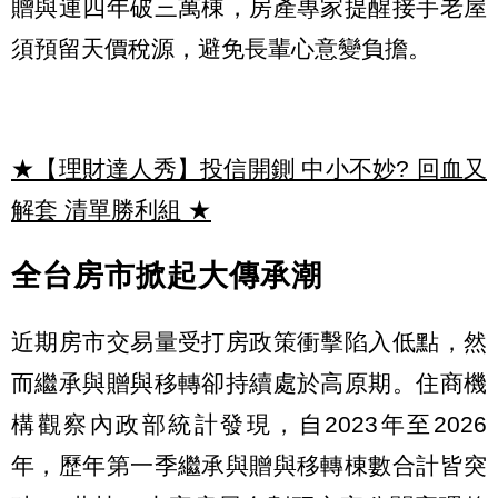
贈與連四年破三萬棟，房產專家提醒接手老屋
須預留天價稅源，避免長輩心意變負擔。
★【理財達人秀】投信開鍘 中小不妙? 回血又
解套 清單勝利組
★
全台房市掀起大傳承潮
近期房市交易量受打房政策衝擊陷入低點，然
而繼承與贈與移轉卻持續處於高原期。住商機
構觀察內政部統計發現，自2023年至2026
年，歷年第一季繼承與贈與移轉棟數合計皆突