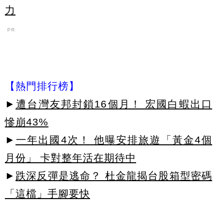
力
PR
【熱門排行榜】
►
遭台灣友邦封鎖16個月！ 宏國白蝦出口
慘崩43%
►
一年出國4次！ 他曝安排旅遊「黃金4個
月份」 卡對整年活在期待中
►
跌深反彈是逃命？ 杜金龍揭台股箱型密碼
「這檔」手腳要快