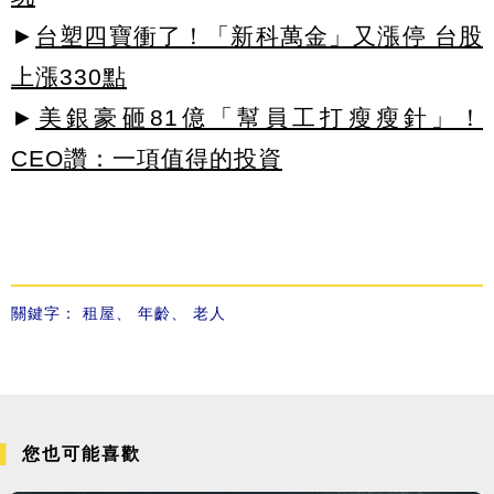
►
台塑四寶衝了！「新科萬金」又漲停 台股
上漲330點
►
美銀豪砸81億「幫員工打瘦瘦針」！
CEO讚：一項值得的投資
關鍵字：
租屋
、
年齡
、
老人
您也可能喜歡