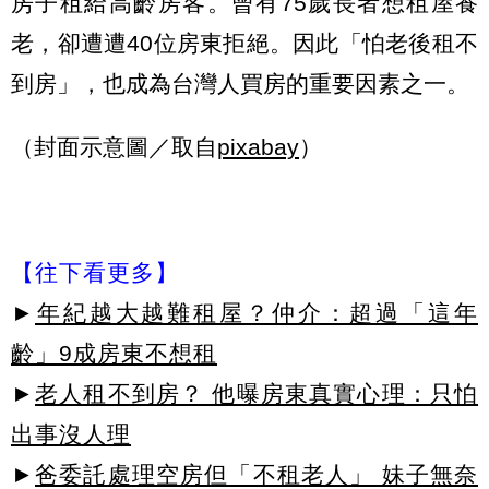
房子租給高齡房客。曾有75歲長者想租屋養
老，卻遭遭40位房東拒絕。因此「怕老後租不
到房」，也成為台灣人買房的重要因素之一。
（封面示意圖／取自
pixabay
）
【往下看更多】
►
年紀越大越難租屋？仲介：超過「這年
齡」9成房東不想租
►
老人租不到房？ 他曝房東真實心理：只怕
出事沒人理
►
爸委託處理空房但「不租老人」 妹子無奈