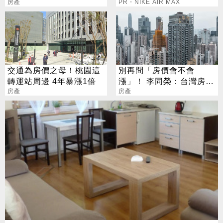
是它
房產
PR・NIKE AIR MAX
交通為房價之母！桃園這
別再問「房價會不會
轉運站周邊 4年暴漲1倍
漲」！ 李同榮：台灣房市
房產
全面分化新時代
房產