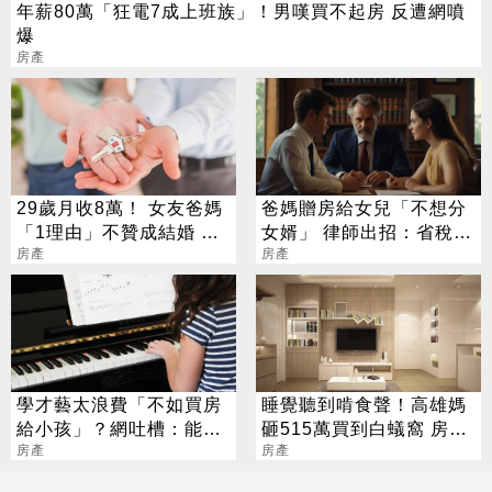
年薪80萬「狂電7成上班族」！男嘆買不起房 反遭網噴
爆
房產
29歲月收8萬！ 女友爸媽
爸媽贈房給女兒「不想分
「1理由」不贊成結婚 網
女婿」 律師出招：省稅又
挺家長：現實很殘酷
房產
能保財產
房產
學才藝太浪費「不如買房
睡覺聽到啃食聲！高雄媽
給小孩」？網吐槽：能買
砸515萬買到白蟻窩 房仲
房就不差這點錢
房產
撇清：不保固
房產