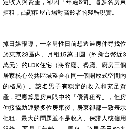
定收入與資產，卻因「年過6旬」遭多名房東
拒租，凸顯租屋市場對高齡者的殘酷現實。
據日媒報導，一名男性日前想透過房仲尋找位
於東京23區內、月租15萬日圓（約新台幣近3
萬元）的LDK住宅（將客廳、餐廳、廚房三個
居家核心公共區域整合在同一個開放式空間內
的格局）。該名男子有穩定的收入和充足資
產，理應算是房東眼中的「優質租客」，但房
仲接協助連繫多位房東後，房東卻都一致表示
拒租。最大的問題並不是收入、保證人或信用
紀錄，而是「年齡」。原來，該男子已60多