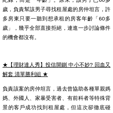
歲，負責幫該男子尋找租屋處的房仲坦言，許
多房東只要一聽到想承租的房客年齡「60多
歲」，幾乎全部直接拒絕，連進一步討論條件
的機會都沒有。
★【理財達人秀】投信開鍘 中小不妙? 回血又
解套 清單勝利組
★
負責該案的房仲坦言，過去曾協助各種單親媽
媽、外國人、家暴受害者、有前科者等特殊背
景的客戶成功找到租屋處，但這次卻徹底碰