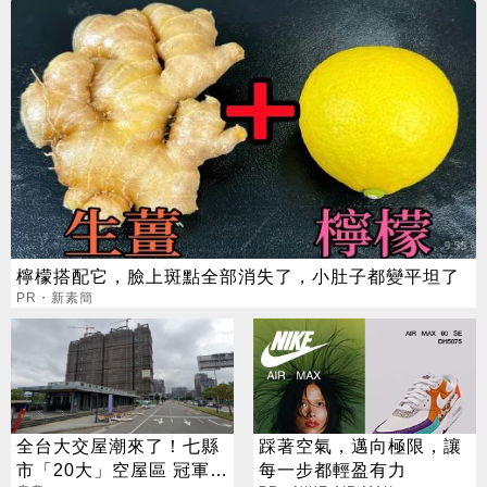
檸檬搭配它，臉上斑點全部消失了，小肚子都變平坦了
PR・新素簡
全台大交屋潮來了！七縣
踩著空氣，邁向極限，讓
市「20大」空屋區 冠軍又
每一步都輕盈有力