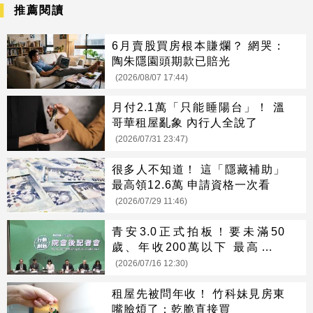
推薦閱讀
6月賣股買房根本賺爛？ 網哭：
陶朱隱園頭期款已賠光
(2026/08/07 17:44)
月付2.1萬「只能睡陽台」！ 溫
哥華租屋亂象 內行人全說了
(2026/07/31 23:47)
很多人不知道！ 這「隱藏補助」
最高領12.6萬 申請資格一次看
(2026/07/29 11:46)
青安3.0正式拍板！要未滿50
歲、年收200萬以下 最高可貸
1500萬
(2026/07/16 12:30)
租屋先被問年收！ 竹科妹見房東
嘴臉煩了：乾脆直接買