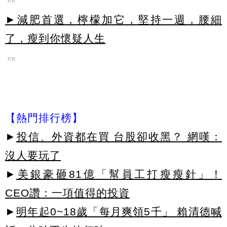
PR
►減肥首選，檸檬加它，堅持一週，腰細
了，瘦到你懷疑人生
PR
【熱門排行榜】
►
投信、外資都在買 台股卻收黑？ 網嘆：
沒人要玩了
►
美銀豪砸81億「幫員工打瘦瘦針」！
CEO讚：一項值得的投資
►
明年起0~18歲「每月爽領5千」 賴清德喊