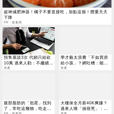
超神減肥神器！橘子不要直接吃，加點這個！體重天天
下降
PR・新素簡
預售屋談3次 代銷只給砍
學才藝太浪費「不如買房
10萬 過來人勸：不繼續殺
給小孩」？網吐槽：能買
會後悔
房產
房就不差這點錢
房產
腹部脂肪的「剋星」找到
大樓保全月薪40K爽賺？
了，常吃這幾物，吃走大
過來人嘆「抽很兇」：僅
肚囊，瘦出小蠻腰
PR・新素簡
供參考
房產