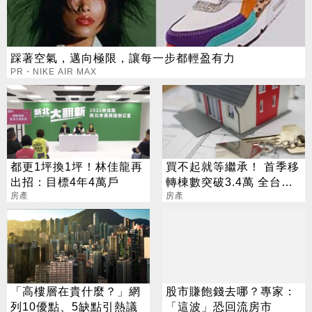
踩著空氣，邁向極限，讓每一步都輕盈有力
PR・NIKE AIR MAX
都更1坪換1坪！林佳龍再
買不起就等繼承！ 首季移
出招：目標4年4萬戶
轉棟數突破3.4萬 全台掀
房產
「大傳承潮」
房產
「高樓層在貴什麼？」網
股市賺飽錢去哪？專家：
列10優點、5缺點引熱議
「這波」恐回流房市