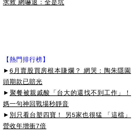
求救 網嚇退：全是坑
【熱門排行榜】
►
6月賣股買房根本賺爛？ 網哭：陶朱隱園
頭期款已賠光
►
聚餐被親戚酸「台大的還找不到工作」！
媽一句神回戰場秒靜音
►
別只看台塑四寶！ 另5家也很猛 「這檔」
營收年增衝7倍