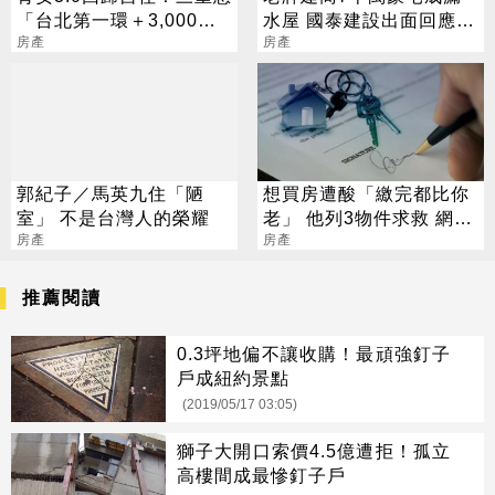
「台北第一環＋3,000官
水屋 國泰建設出面回應
員進駐」撐爆剛需
房產
了！
房產
郭紀子／馬英九住「陋
想買房遭酸「繳完都比你
室」 不是台灣人的榮耀
老」 他列3物件求救 網嚇
房產
退：全是坑
房產
推薦閱讀
0.3坪地偏不讓收購！最頑強釘子
戶成紐約景點
(2019/05/17 03:05)
獅子大開口索價4.5億遭拒！孤立
高樓間成最慘釘子戶