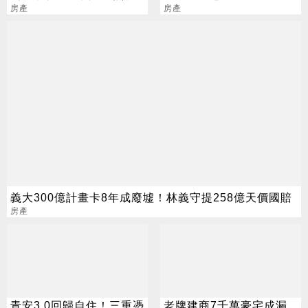
房產
房產
義大300億計畫卡8年成廢墟！林義守提258億天價國賠
房產
青安3.0回歸自住！三重憑
老牌建商7千萬豪宅成漏