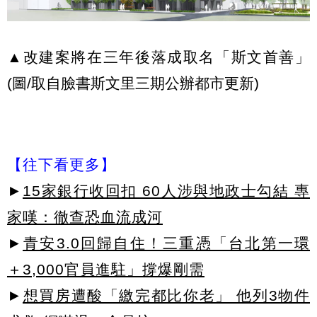
▲改建案將在三年後落成取名「斯文首善」
(圖/取自臉書斯文里三期公辦都市更新)
【往下看更多】
►
15家銀行收回扣 60人涉與地政士勾結 專
家嘆：徹查恐血流成河
►
青安3.0回歸自住！三重憑「台北第一環
＋3,000官員進駐」撐爆剛需
►
想買房遭酸「繳完都比你老」 他列3物件