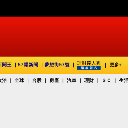
新聞王
57爆新聞
夢想街57號
更多+
政治
全球
台股
房產
汽車
理財
３Ｃ
生