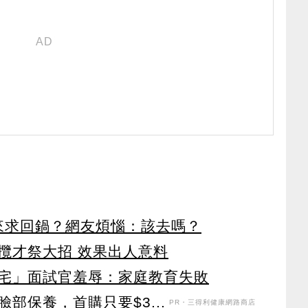
又來求回鍋？網友煩惱：該去嗎？
攬才祭大招 效果出人意料
宅」面試官羞辱：家庭教育失敗
部保養，首購只要$3...
PR・三得利健康網路商店