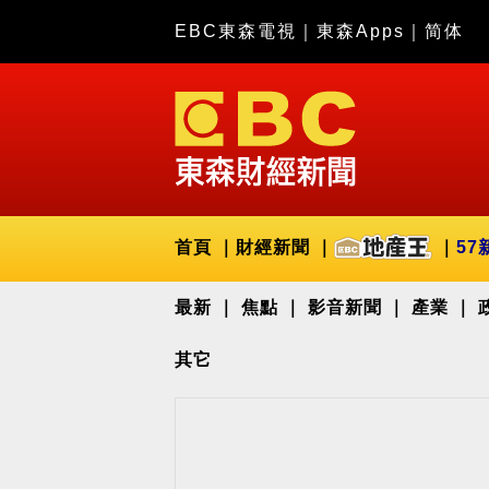
EBC東森電視
｜
東森Apps
｜
简体
首頁
財經新聞
57
最新
焦點
影音新聞
產業
其它