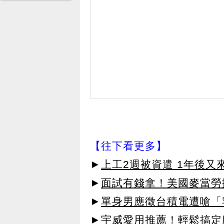
【往下看更多】
►
上工2週被資遣 1年後
►
面試有錢拿！美國麥當勞
►
單身男應徵台積電遭嗆「
►宇威愛用推薦！輕鬆搞定臉