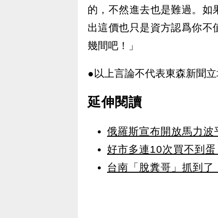
的，不然進去也是難過。如
出這價也只是資方認爲你不
幾間吧！」
●以上言論不代表東森新聞立
延伸閱讀
俄羅斯宣布開放馬力波
好市多連10次買不到
台南「脫糞哥」抓到了