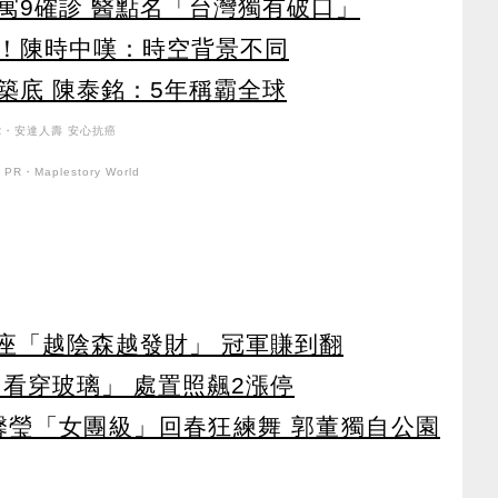
寓9確診 醫點名「台灣獨有破口」
！陳時中嘆：時空背景不同
築底 陳泰銘：5年稱霸全球
R・安達人壽 安心抗癌
PR・Maplestory World
星座「越陰森越發財」 冠軍賺到翻
看穿玻璃」 處置照飆2漲停
馨瑩「女團級」回春狂練舞 郭董獨自公園