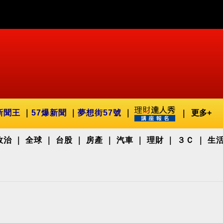
新聞王
57爆新聞
夢想街57號
更多+
政治
全球
台股
房產
汽車
理財
３Ｃ
生