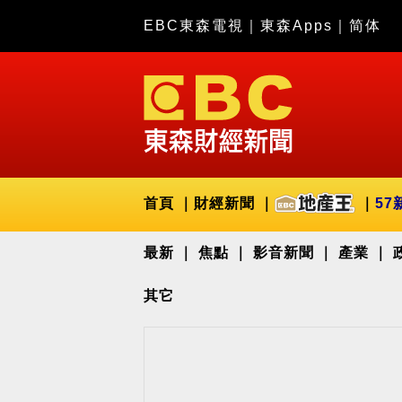
EBC東森電視
｜
東森Apps
｜
简体
首頁
財經新聞
57
最新
焦點
影音新聞
產業
其它