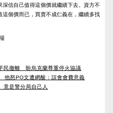
果深信自己值得這個價就繼續下去。資方不
值這個價而已，買賣不成仁義在，繼續多找
場
平民撤離 盼烏克蘭尊重停火協議
蛋 他怒PO文遭網酸：誤會會費意義
 竟是警分局自己人