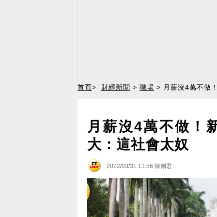
首頁
>
財經新聞
>
職場
> 月薪沒4萬不做
月薪沒4萬不做！
大：這社會太奴
2022/03/31 11:56
陳俐君