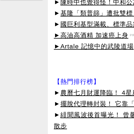
►
陳時中也覺得怪！中和公
►
基隆「類普篩」遭批雙標
►
國巨利基型滿載、標準品
►高油高酒精 加速癌上身
P
►Artale 記憶中的武陵道場
【熱門排行榜】
►
農曆七月財運降臨！ 4
►
擺脫代理轉封裝！ 它靠「
►
緋聞風波後首曝光！ 曾
散步