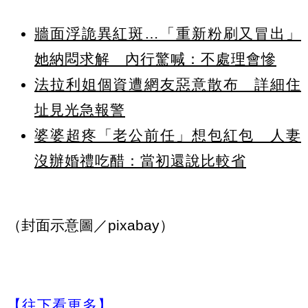
牆面浮詭異紅斑…「重新粉刷又冒出」
她納悶求解 內行驚喊：不處理會慘
法拉利姐個資遭網友惡意散布 詳細住
址見光急報警
婆婆超疼「老公前任」想包紅包 人妻
沒辦婚禮吃醋：當初還說比較省
（封面示意圖／pixabay）
【往下看更多】