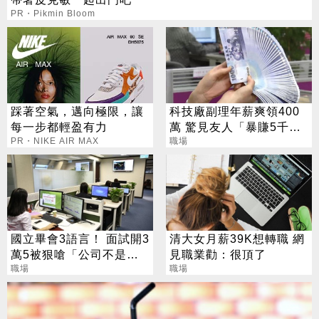
PR・Pikmin Bloom
踩著空氣，邁向極限，讓
科技廠副理年薪爽領400
每一步都輕盈有力
萬 驚見友人「暴賺5千
PR・NIKE AIR MAX
萬」嘆：自己真渺小
職場
國立畢會3語言！ 面試開3
清大女月薪39K想轉職 網
萬5被狠嗆「公司不是在
見職業勸：很頂了
做慈善」
職場
職場