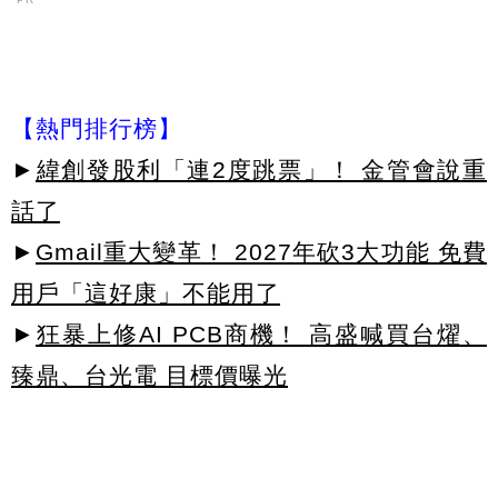
【熱門排行榜】
►
緯創發股利「連2度跳票」！ 金管會說重
話了
►
Gmail重大變革！ 2027年砍3大功能 免費
用戶「這好康」不能用了
►
狂暴上修AI PCB商機！ 高盛喊買台燿、
臻鼎、台光電 目標價曝光