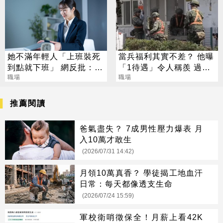
她不滿年輕人「上班裝死
當兵福利其實不差？ 他曝
到點就下班」 網反批：不
「1待遇」令人稱羨 過來
幹很正常
職場
人點頭：不輸外面
職場
推薦閱讀
爸氣盡失？ 7成男性壓力爆表 月
入10萬才敢生
(2026/07/31 14:42)
月領10萬真香？ 學徒揭工地血汗
日常：每天都像透支生命
(2026/07/24 15:59)
軍校衛哨徵保全！月薪上看42K