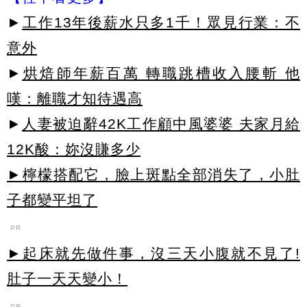
►
工作13年後薪水只多1千！眾見行業：不
意外
►
烘焙師年薪百萬 轉職跳槽收入腰斬 他
嘆：離職才知待遇高
►
人妻被迫辭42K工作顧中風婆婆 夫家月給
12K酸：妳沒賺多少
►檸檬搭配它，臉上斑點全部消失了，小肚
子都變平坦了
PR
►起床就先做件事，沒三天小腹就不見了!
肚子一天天變小！
PR