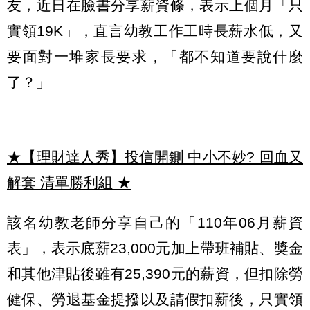
友，近日在臉書分享薪資條，表示上個月「只
實領19K」，直言幼教工作工時長薪水低，又
要面對一堆家長要求，「都不知道要說什麼
了？」
★【理財達人秀】投信開鍘 中小不妙? 回血又
解套 清單勝利組
★
該名幼教老師分享自己的「110年06月薪資
表」，表示底薪23,000元加上帶班補貼、獎金
和其他津貼後雖有25,390元的薪資，但扣除勞
健保、勞退基金提撥以及請假扣薪後，只實領