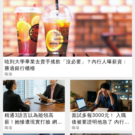
唸到大學畢業去賣手搖飲「沒必要」？內行人曝薪資：
勝過銀行櫃檯
職場
精通3語言以為能領高
面試多報3000元！ 入職
薪！她慘遭現實打臉 網
後被要證明他急了 內行人
嘆：能加分但難加薪
職場
說話了
職場