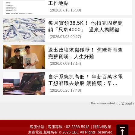
工作地點
(2026/07/16 15:30)
每月實領38.5K！ 他扣完固定開
銷「只剩4000」 過來人揭關鍵
(2026/07/03 09:27)
退出政壇求職碰壁！ 焦糖哥哥查
完薪資嘆：人生好難
(2026/07/02 17:14)
自研系統抓高低！ 年薪百萬水電
工想辭職去炒股 網搖頭：早晚被
扛去種
(2026/06/26 17:48)
Recommended by
客服信箱
｜客服專線：02-2388-5918｜
隱私權政策
東森電視 版權所有 © 2026 EBC All Rights Reserved.