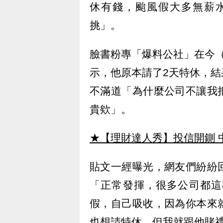
休有錢，颱風假大多無薪
挑」。
臉書粉專「爆料公社」在今
示，他原本請了2天特休，
不滿道「為什麼公司不讓我
貴欸」。
★【理財達人秀】投信開鍘 
貼文一經曝光，網友們紛紛
「正常發揮，很多公司都這
假，自己吸收，因為你本來
也想請特休，但我就跟他賭