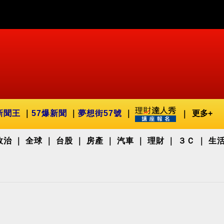
新聞王
57爆新聞
夢想街57號
更多+
政治
全球
台股
房產
汽車
理財
３Ｃ
生