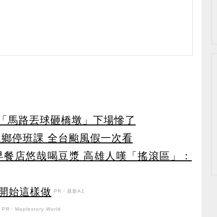
孩「馬路丟球砸橋墩」下場慘了
里鄉停班課 全台颱風假一次看
早餐店悠哉喝豆漿 高雄人嘆「搖滾區」：
開始這樣做
PR・鼎新A1
PR・Maplestory World