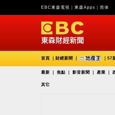
EBC東森電視
｜
東森Apps
｜
简体
首頁
財經新聞
57
最新
焦點
影音新聞
產業
其它