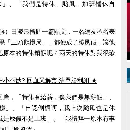
水」、「我們是特休、颱風、加班補休自
（4）日凌晨轉貼一篇貼文，一名網友匿名表
結果「三頭鵝攪局」，都便成了颱風假，讓他
把原本的特休銷假呢？兩天的特休對我很珍
中小不妙? 回血又解套 清單勝利組
★
回應，「特休有給薪，像我們是無薪假」、
樣」、「自認倒楣啊，我上次颱風也是休
就是放假不是上班」、「我禮拜一原本有事
禮拜三颱風假」。