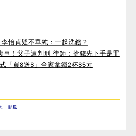
！ 李怡貞疑不單純：一起洗錢？
辦喪事！父子遭判刑 律師：搶錢先下手是罪
美式「買8送8」全家拿鐵2杯85元
休
、
颱風