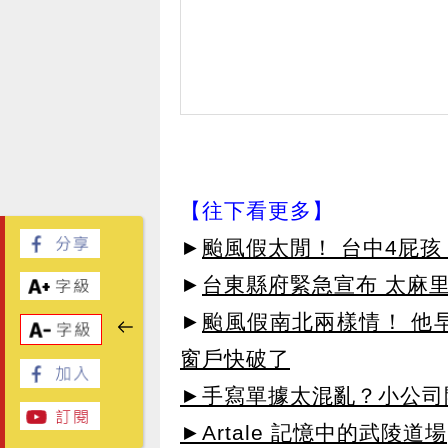
【往下看更多】
►
颱風假太閒！ 台中4屁
►
台東縣府緊急宣布 太麻
►
颱風假南北兩樣情！ 他
窗戶快破了
►手寫單據太混亂？小公司
►Artale 記憶中的武陵道場