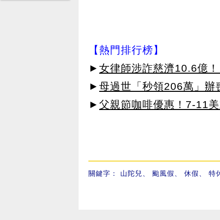
【熱門排行榜】
►
女律師涉詐慈濟10.6億
►
母過世「秒領206萬」
►
父親節咖啡優惠！7-11
關鍵字：
山陀兒
、
颱風假
、
休假
、
特