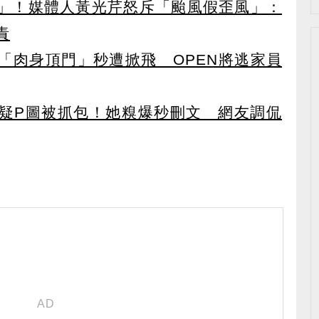
」！媒體人黃光芹怒斥「颱風假歪風」：
責
「肉身頂門」秒遭掀飛 OPEN將逃家員
疑P圖被抓包！她糗爆秒刪文 網友調侃