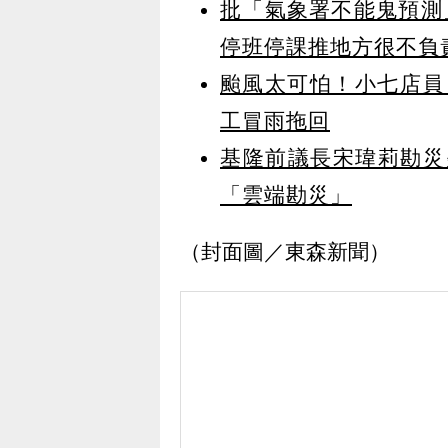
批「氣象署不能鬼預測
停班停課推地方很不負
颱風太可怕！小七店員
工冒雨拖回
基隆前議長宋瑋莉勘災
「雲端勘災」
（封面圖／東森新聞）