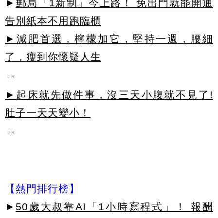
►
郵局「1新制」今上路！ 免出門就能開通
告別紙本不用跑臨櫃
►減肥首選，檸檬加它，堅持一週，腰細
了，瘦到你懷疑人生
PR
►起床就先做件事，沒三天小腹就不見了!
肚子一天天變小！
PR
【熱門排行榜】
►
50歲大叔靠AI「1小時寫程式」！ 報酬