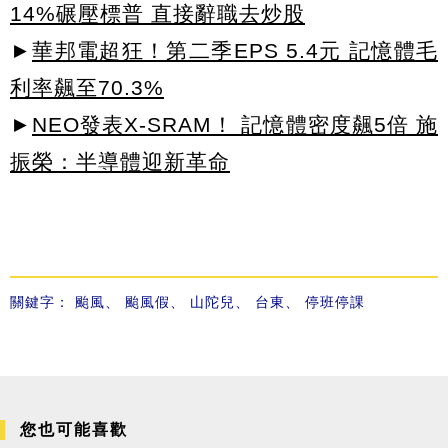
14%碾壓標普 直接辭職去炒股
►
華邦電超狂！第二季EPS 5.4元 記憶體毛
利率飆至70.3%
►
NEO發表X-SRAM！ 記憶體密度飆5倍 施
振榮：半導體迎新革命
關鍵字：
颱風
、
颱風假
、
山陀兒
、
台東
、
停班停課
您也可能喜歡