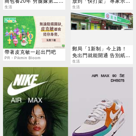
商包養20年 劈腿嫁第二任
放到「快打架」 專家示
老公
生活
警：會過期
生活
郵局「1新制」今上路！
帶著皮克敏一起出門吧
免出門就能開通 告別紙本
PR・Pikmin Bloom
不用跑臨櫃
生活