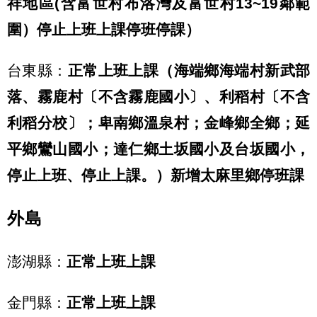
祥地區(含富世村布洛灣及富世村13~19鄰範
圍）停止上班上課停班停課）
台東縣：
正常上班上課（海端鄉海端村新武部
落、霧鹿村〔不含霧鹿國小〕、利稻村〔不含
利稻分校〕；卑南鄉溫泉村；金峰鄉全鄉；延
平鄉鸞山國小；達仁鄉土坂國小及台坂國小，
停止上班、停止上課。）新增太麻里鄉停班課
外島
澎湖縣：
正常上班上課
金門縣：
正常
上班上課