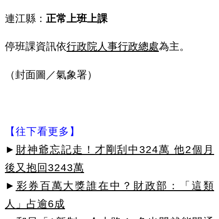
連江縣：
正常
上班上課
停班課資訊依
行政院人事行政總處
為主。
（封面圖／氣象署）
【往下看更多】
►
財神爺忘記走！才剛刮中324萬 他2個月
後又抱回3243萬
►
彩券百萬大獎誰在中？財政部：「這類
人」占逾6成