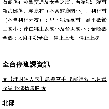
石崩落有影響交通及安全之虞，海端鄉海端村
新武部落、霧鹿村（不含霧鹿國小）、利稻村
（不含利稻分校）；卑南鄉溫泉村；延平鄉鸞
山國小；達仁鄉土坂國小及台坂國小；金峰鄉
全鄉；太麻里鄉全鄉，停止上班、停止上課。
全台停班課資訊
★【理財達人秀】急彈空手 還能補救 七月營
收猛 起漲搶賺股
★
北部