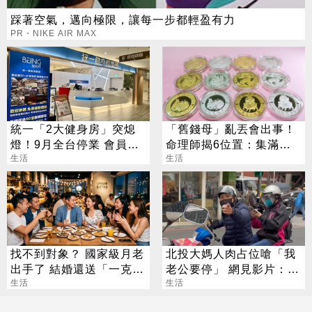
踩著空氣，邁向極限，讓每一步都輕盈有力
PR・NIKE AIR MAX
統一「2大健身房」突熄
「舊錢母」亂丟會出事！
燈！9月全台停業 會員退
命理師揭6位置：集滿生
費方案一次看
生活
肖力量大
生活
找不到對象？ 國家級月老
北投大媽人肉占位嗆「我
出手了 結婚還送「一克拉
老公要停」 網見影片：難
鑽戒」
生活
怪是夫妻
生活