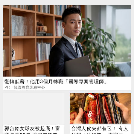
翻轉低薪！他用3個月轉職「國際專案管理師」
PR・恆逸教育訓練中心
郭台銘女球友被起底！富
台灣人皮夾都有它！ 有人