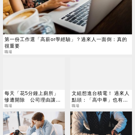
第一份工作選「高薪or學經驗」？過來人一面倒：真的
很重要
職場
每天「花5分鐘上廁所」
文組想進台積電！ 過來人
慘遭開除 公司理由讓她
點頭：「高中畢」也有機
崩潰
職場
會
職場