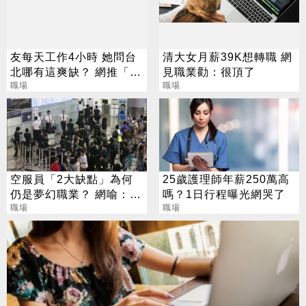
友每天工作4小時 她問台
清大女月薪39K想轉職 網
北哪有這爽缺？ 網推「這
見職業勸：很頂了
一類」：1天只做10分鐘
職場
職場
空服員「2大缺點」為何
25歲護理師年薪250萬高
仍是夢幻職業？ 網喻：跟
嗎？1日行程曝光網哭了
台積電工程師一樣
職場
職場