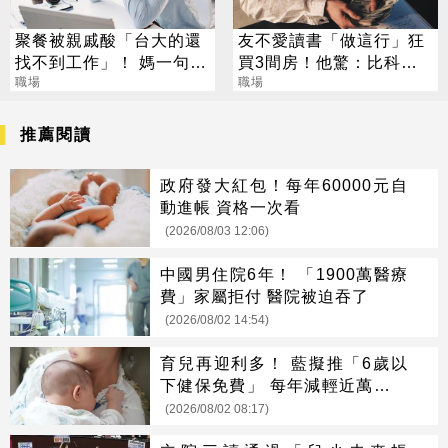
聚餐被親戚酸「台大的還
友不愛讀書「做這行」狂
找不到工作」！ 媽一句神
買3間房！他驚：比科技
回戰場秒靜音
職場
業強
職場
推薦閱讀
政府發大紅包！每年60000元自
動進帳 資格一次看
(2026/08/03 12:06)
中國男住院6年！ 「1900萬醫療
費」家屬拒付 醫院被迫吞了
(2026/08/02 14:54)
育兒再迎利多！ 藍擬推「6歲以
下健保免費」 每年減輕近萬元負
擔
(2026/08/02 08:17)