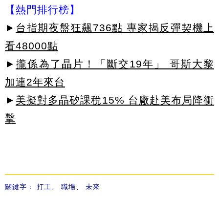
【熱門排行榜】
►
台指期夜盤狂飆736點 專家揭反彈契機上
看48000點
►
攏係為了晶片！「斷交19年」 哥斯大黎
加連2年來台
►
美擬對多晶矽課稅15% 台廠赴美布局降衝
擊
關鍵字：
打工
、
職場
、
未來