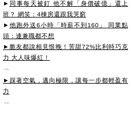
►
同事每天被釘 他不解「身價破億」還上
班？ 網笑：4棟房還跟我哭窮
►
他跑外送6小時「時薪不到160」 同業點
頭：連兼職都不想
►脆友都說相見恨晚！苦甜72%比利時巧克
力 大人味爆紅！
PR
►踩著空氣，邁向極限，讓每一步都輕盈有
力
PR