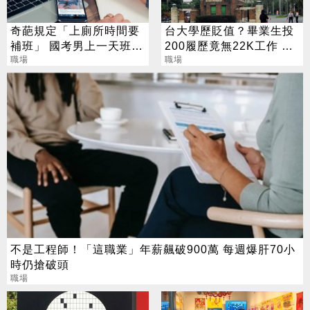
奇葩規定「上廁所時間要
台大學歷貶值？畢業生投
補班」 國考男上一天班嚇
200履歷竟無22K工作 他
離職
職場
後悔沒轉系
職場
不是工程師！「這職業」年薪飆破900萬 每週爆肝70小
時仍搶破頭
職場