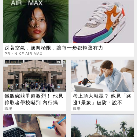
踩著空氣，邁向極限，讓每一步都輕盈有力
PR・NIKE AIR MAX
鐵飯碗競爭超激烈！ 他見
考上頂大就贏？ 他見「路
錄取者學校嚇到 內行揭背
邊1景象」破防：說不清
後關鍵
職場
的挫敗感
職場