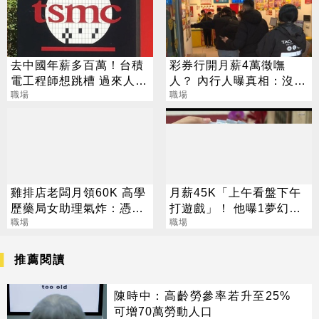
去中國年薪多百萬！台積
彩券行開月薪4萬徵嘸
電工程師想跳槽 過來人勸
人？ 內行人曝真相：沒想
退：不划算
職場
像中輕鬆
職場
雞排店老闆月領60K 高學
月薪45K「上午看盤下午
歷藥局女助理氣炸：憑什
打遊戲」！ 他曝1夢幻職
麼
職場
業 網嘆：比保全爽
職場
推薦閱讀
陳時中：高齡勞參率若升至25%
可增70萬勞動人口