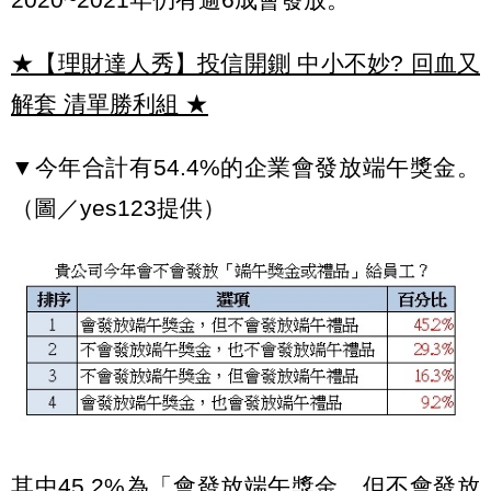
★【理財達人秀】投信開鍘 中小不妙? 回血又
解套 清單勝利組
★
▼今年合計有54.4%的企業會發放端午獎金。
（圖／yes123提供）
其中45.2%為「會發放端午獎金，但不會發放