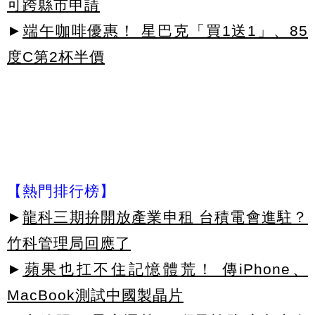
可跨縣市申請
►
端午咖啡優惠！ 星巴克「買1送1」、85
度C第2杯半價
【熱門排行榜】
►
龍科三期拚開放產業申租 台積電會進駐？
竹科管理局回應了
►
蘋果也扛不住記憶體荒！ 傳iPhone、
MacBook測試中國製晶片