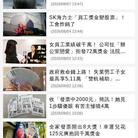
(2026/08/07 13:47)
SK海力士「員工獎金變股票」！
工會炸鍋了
(2026/08/04 13:44)
女員工業績破千萬！ 公司扯「辦
公室戀愛」拒發72萬獎金 法院判
她贏了
(2026/08/02 12:43)
政府救命錢上路！ 失業勞工子女
最高享5.11萬 「雙軌補助」一次
看懂
(2026/08/02 12:06)
收「發票中2000元」簡訊！她見
1步驟傻眼 有苦主慘噴4萬
(2026/08/01 10:06)
全家發票開出8大獎！幸運兒花
125元爽抱回千萬獎金