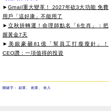
►
Gmail重大變革！ 2027年砍3大功能 免費
用戶「這好康」不能用了
►
立秋拚轉運！命理師點名「6生肖」：把
握黃金7天
►
美銀豪砸81億「幫員工打瘦瘦針」！
CEO讚：一項值得的投資
關鍵字：
副業
、
創業
、
收入