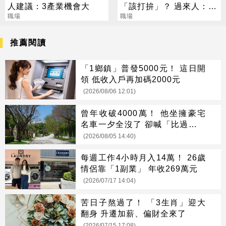
人建議：3產業機會大
「該打拚」？ 過來人：已
職場
滑半年手機
職場
推薦閱讀
「1鄉鎮」普發5000元！ 這日開
領 低收入戶再加碼2000元
(2026/08/06 12:01)
曾年收破4000萬！ 他坐擁豪宅
名車一夕全沒了 卻喊「比過去更
快樂」
(2026/08/05 14:40)
每週工作4小時月入14萬！ 26歲
情侶靠「1副業」 年收269萬元
(2026/07/17 14:04)
苦日子熬過了！ 「3生肖」迎大
翻身 升遷加薪、偏財全來了
(2026/07/15 17:08)