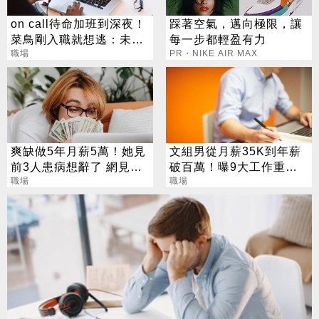
on call待命加班到深夜！
踩著空氣，邁向極限，讓
菜鳥剛入職就想逃：未來
每一步都輕盈有力
光景太可怕
職場
PR・NIKE AIR MAX
爽缺做5年月薪5萬！她見
文組男從月薪35K到年薪
前3人患病想辭了 網見細
破百萬！曝9大工作重
節：不理解
職場
點：低薪不是命運
職場