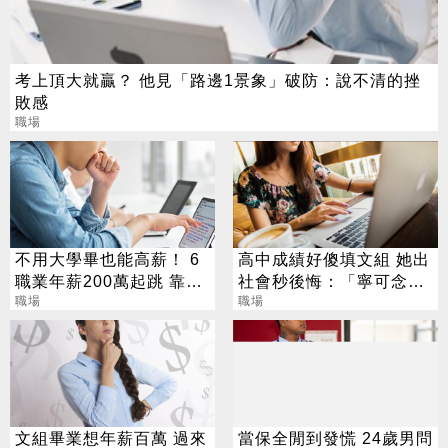
考上頂大就贏？ 他見「路邊1景象」破防：說不清的挫
敗感
職場
不用大學畢也能高薪！ 6
高中成績好傻填文組 她出
職業年薪200萬起跳 靠技
社會秒後悔：「寧可念爛
術就能加入
職場
理工」
職場
文組畢業想年薪百萬 過來
當保全閒到發慌 24歲男問