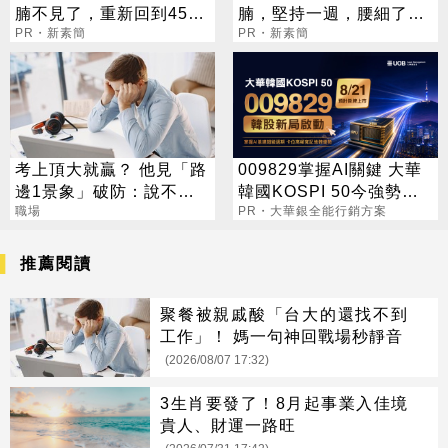
腩不見了，重新回到45公
腩，堅持一週，腰細了，
斤
PR・新素簡
瘦到你懷疑人生！
PR・新素簡
考上頂大就贏？ 他見「路
009829掌握AI關鍵 大華
邊1景象」破防：說不清
韓國KOSPI 50今強勢開
的挫敗感
職場
募
PR・大華銀全能行銷方案
推薦閱讀
聚餐被親戚酸「台大的還找不到
工作」！ 媽一句神回戰場秒靜音
(2026/08/07 17:32)
3生肖要發了！8月起事業入佳境
貴人、財運一路旺