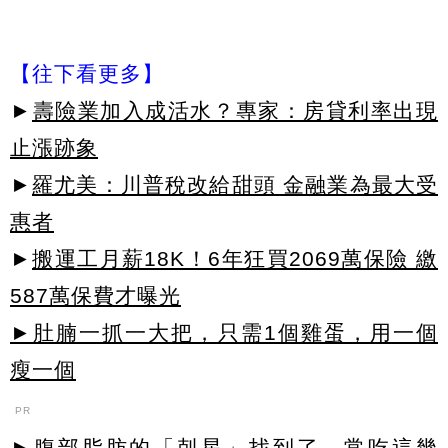
【往下看更多】
►
壽險業加入成活水？專家：房貸利率出現
止漲跡象
►
羅尤美：川普稅改給甜頭 金融業為最大受
惠者
►
搬運工月薪18K！6年狂買2069萬保險 繳
587萬保費才曝光
►肚腩一抓一大把，只需1個雞蛋，用一個
瘦一個
PR
►腹部脂肪的「剋星」找到了，常吃這幾