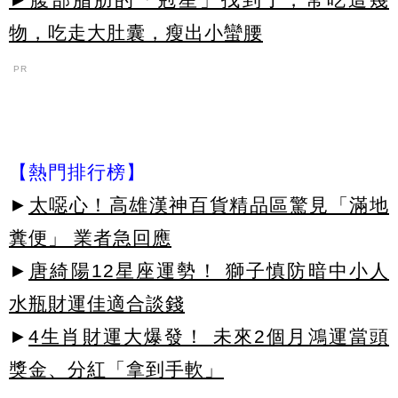
物，吃走大肚囊，瘦出小蠻腰
PR
【熱門排行榜】
►
太噁心！高雄漢神百貨精品區驚見「滿地
糞便」 業者急回應
►
唐綺陽12星座運勢！ 獅子慎防暗中小人
水瓶財運佳適合談錢
►
4生肖財運大爆發！ 未來2個月鴻運當頭
獎金、分紅「拿到手軟」