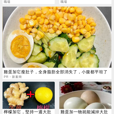
業 網嘆：比保全爽
職場
法兩極
職場
雞蛋加它瘦肚子，全身脂肪全部消失了，小腹都平坦了
PR・新素簡
檸檬加它，堅持一週大肚
雞蛋加一物就能減掉大肚