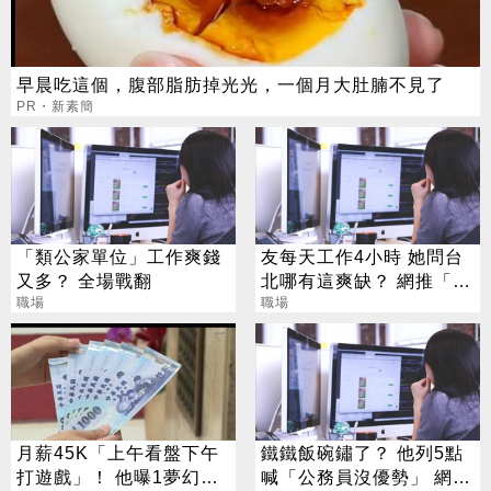
早晨吃這個，腹部脂肪掉光光，一個月大肚腩不見了
PR・新素簡
「類公家單位」工作爽錢
友每天工作4小時 她問台
又多？ 全場戰翻
北哪有這爽缺？ 網推「這
職場
一類」：1天只做10分鐘
職場
月薪45K「上午看盤下午
鐵鐵飯碗鏽了？ 他列5點
打遊戲」！ 他曝1夢幻職
喊「公務員沒優勢」 網看