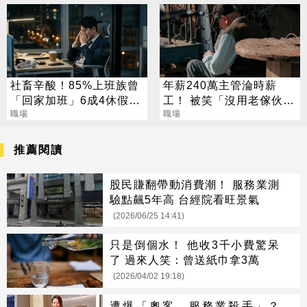
社畜辛酸！85%上班族曾
年薪240萬主管淪時薪
「回家加班」6成4休假也
工！ 被笑「沒用老傢伙」
要回公司
職場
含淚苦吞原因曝
職場
推薦閱讀
股民賺翻帶動消費潮！ 服務業測
驗點飆5年高 台經院看旺景氣
(2026/06/25 14:41)
只是倒個水！ 他收3千小費驚呆
了 過來人笑：曾送紙巾拿3萬
(2026/04/02 19:18)
遭爆「奧客、服務業殺手」？