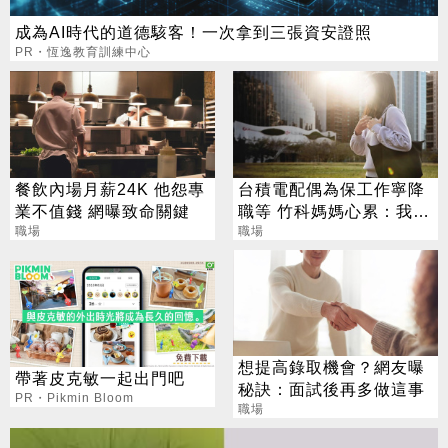
成為AI時代的道德駭客！一次拿到三張資安證照
PR・恆逸教育訓練中心
餐飲內場月薪24K 他怨專
台積電配偶為保工作寧降
業不值錢 網曝致命關鍵
職等 竹科媽媽心累：我不
職場
想辭職
職場
想提高錄取機會？網友曝
帶著皮克敏一起出門吧
秘訣：面試後再多做這事
PR・Pikmin Bloom
職場