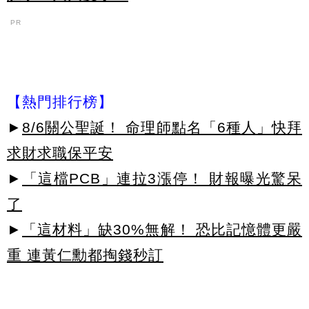
PR
【熱門排行榜】
►
8/6關公聖誕！ 命理師點名「6種人」快拜
求財求職保平安
►
「這檔PCB」連拉3漲停！ 財報曝光驚呆
了
►
「這材料」缺30%無解！ 恐比記憶體更嚴
重 連黃仁勳都掏錢秒訂