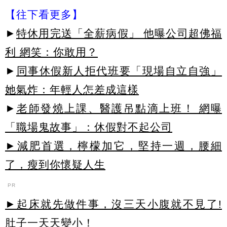
【往下看更多】
►
特休用完送「全薪病假」 他曝公司超佛福
利 網笑：你敢用？
►
同事休假新人拒代班要「現場自立自強」
她氣炸：年輕人怎差成這樣
►
老師發燒上課、醫護吊點滴上班！ 網曝
「職場鬼故事」：休假對不起公司
►減肥首選，檸檬加它，堅持一週，腰細
了，瘦到你懷疑人生
PR
►起床就先做件事，沒三天小腹就不見了!
肚子一天天變小！