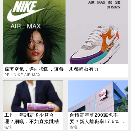
踩著空氣，邁向極限，讓每一步都輕盈有力
PR・NIKE AIR MAX
工作一年調薪多少算合
台積電年薪200萬也不
理？網嘆：不如直接跳槽
要？新人離職率17.6％ 工
職場
程師揭崩潰日常
職場