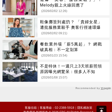
Melody親上火線回應了
(2026/02/02 12:26)
鞋像擲筊到處扔？ 「貴婦女星」
遭批服務業殺手 奧客行徑連環爆
(2026/02/02 09:21)
餐飲業外場「薪5萬起」？ 網戳
破真相：不一定划算
(2026/01/23 15:54)
不是特休！一週只上3天班薪照領
原因曝光網驚呆：很多人不知
(2026/01/08 15:07)
Recommended by
客服信箱
｜客服專線：02-2388-5918｜
隱私權政策