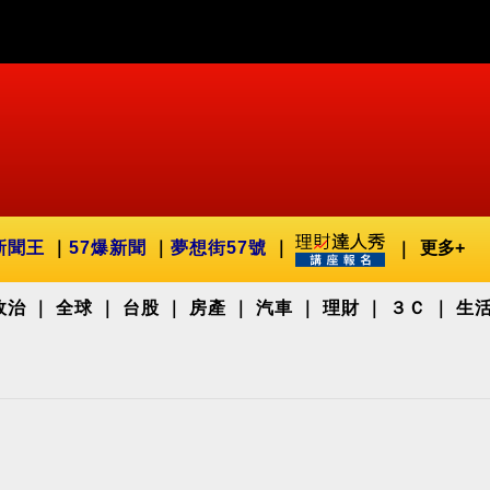
新聞王
57爆新聞
夢想街57號
更多+
政治
全球
台股
房產
汽車
理財
３Ｃ
生