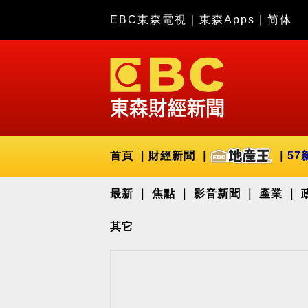
EBC東森電視
｜
東森Apps
｜
简体
首頁
財經新聞
57
最新
焦點
影音新聞
產業
其它