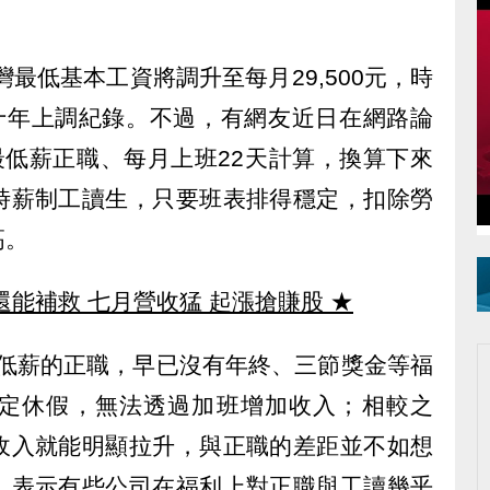
灣最低基本工資將調升至每月29,500元，時
續十年上調紀錄。不過，有網友近日在網路論
低薪正職、每月上班22天計算，換算下來
時薪制工讀生，只要班表排得穩定，扣除勞
高。
還能補救 七月營收猛 起漲搶賺股
★
最低薪的正職，早已沒有年終、三節獎金等福
定休假，無法透過加班增加收入；相較之
收入就能明顯拉升，與正職的差距並不如想
，表示有些公司在福利上對正職與工讀幾乎