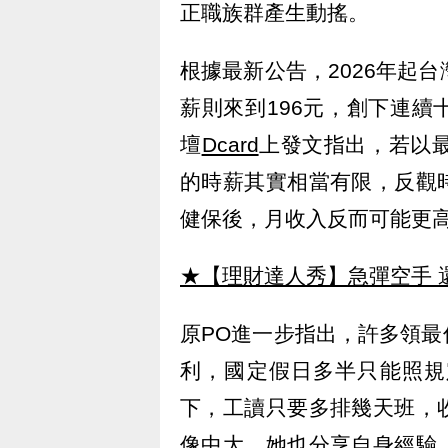
正職族群產生動搖。
根據最新公告，2026年起台
薪則來到196元，創下連
壇
Dcard
上發文指出，若以最
的時薪其實相當有限，反觀
健保後，月收入反而可能更
★【理財達人秀】急彈空手 
原PO進一步指出，許多領
利，國定假日多半只能照規
下，工讀只要多排幾天班，
像中大。她也分享自身經驗