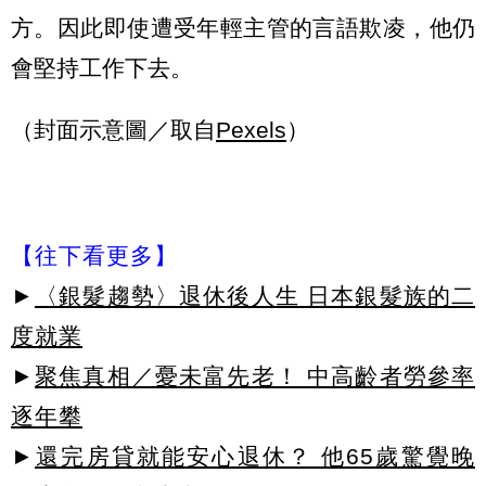
方。因此即使遭受年輕主管的言語欺凌，他仍
會堅持工作下去。
（封面示意圖／取自
Pexels
）
【往下看更多】
►
〈銀髮趨勢〉退休後人生 日本銀髮族的二
度就業
►
聚焦真相／憂未富先老！ 中高齡者勞參率
逐年攀
►
還完房貸就能安心退休？ 他65歲驚覺晚