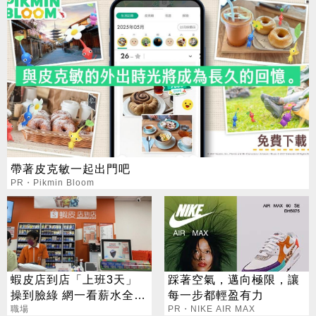
帶著皮克敏一起出門吧
PR・Pikmin Bloom
蝦皮店到店「上班3天」
踩著空氣，邁向極限，讓
操到臉綠 網一看薪水全嚇
每一步都輕盈有力
壞
職場
PR・NIKE AIR MAX