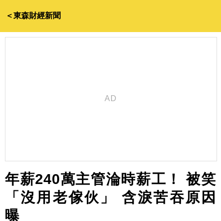
＜東森財經新聞
年薪240萬主管淪時薪工！ 被笑
「沒用老傢伙」 含淚苦吞原因
曝