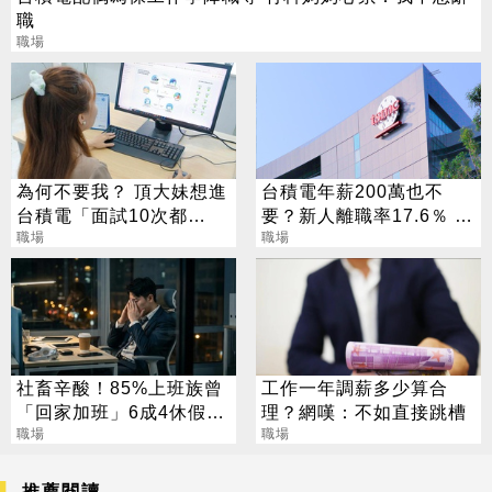
職
職場
為何不要我？ 頂大妹想進
台積電年薪200萬也不
台積電「面試10次都
要？新人離職率17.6％ 工
GG」過來人全說了
職場
程師揭崩潰日常
職場
社畜辛酸！85%上班族曾
工作一年調薪多少算合
「回家加班」6成4休假也
理？網嘆：不如直接跳槽
要回公司
職場
職場
推薦閱讀