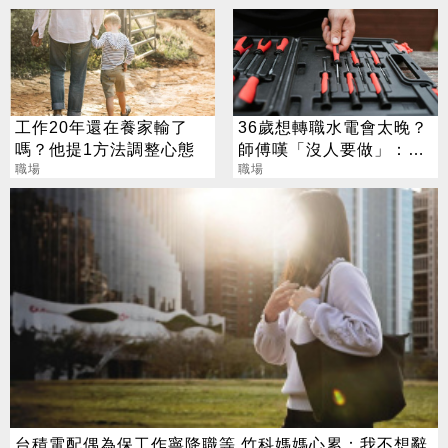
工作20年還在養家輸了
36歲想轉職水電會太晚？
嗎？他提1方法調整心態
師傅嘆「沒人要做」：拚
職場
一點月收30萬
職場
台積電配偶為保工作寧降職等 竹科媽媽心累：我不想辭