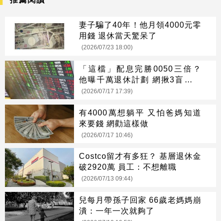
妻子騙了40年！他月領4000元零
用錢 退休當天驚呆了
(2026/07/23 18:00)
「這檔」配息完勝0050三倍？
他曝千萬退休計劃 網揪3盲點打
臉
(2026/07/17 17:39)
有4000萬想躺平 又怕爸媽知道
來要錢 網勸這樣做
(2026/07/17 10:46)
Costco留才有多狂？ 基層退休金
破2920萬 員工：不想離職
(2026/07/13 09:44)
兒每月帶孫子回家 66歲老媽媽崩
潰：一年一次就夠了