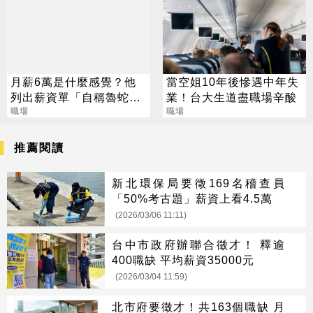
月薪6萬是什麼感覺？他
當空姐10年後慘遇中年失
列出薪資單「自稱魯蛇」
業！台大生道盡職場辛酸
被網友罵翻
職場
職場
推薦閱讀
新北環保局要徵169名稽查員
「50%考古題」薪資上看4.5萬
(2026/03/06 11:11)
台中市政府辦聯合徵才！ 釋逾
400職缺 平均薪資35000元
(2026/03/04 11:59)
北市府要徵才！共163個職缺 月