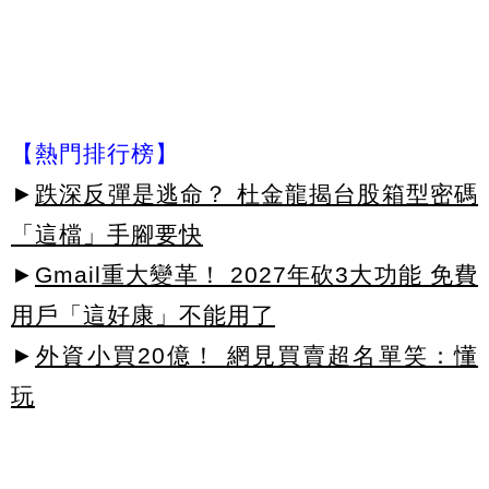
【熱門排行榜】
►
跌深反彈是逃命？ 杜金龍揭台股箱型密碼
「這檔」手腳要快
►
Gmail重大變革！ 2027年砍3大功能 免費
用戶「這好康」不能用了
►
外資小買20億！ 網見買賣超名單笑：懂
玩