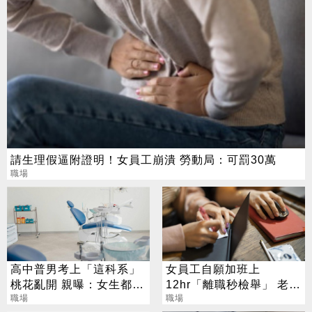
請生理假逼附證明！女員工崩潰 勞動局：可罰30萬
職場
高中普男考上「這科系」
女員工自願加班上
桃花亂開 親曝：女生都很
12hr「離職秒檢舉」 老闆
主動
職場
曝對話：好不甘心
職場