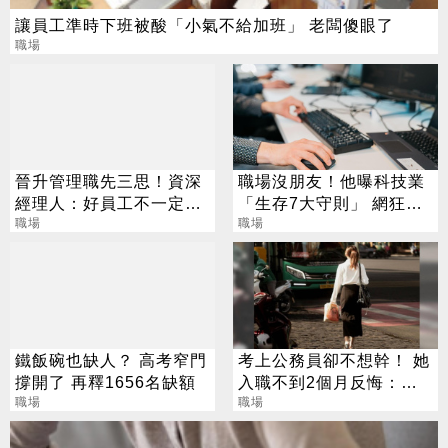
讓員工準時下班被酸「小氣不給加班」 老闆傻眼了
職場
晉升管理職先三思！資深
職場沒朋友！他曝科技業
經理人：好員工不一定能
「生存7大守則」 網狂
成為好主管
職場
推：各行業都適用
職場
鐵飯碗也缺人？ 高考窄門
考上公務員卻不想幹！ 她
撐開了 再釋1656名缺額
入職不到2個月反悔：作
職場
夢都在上班
職場