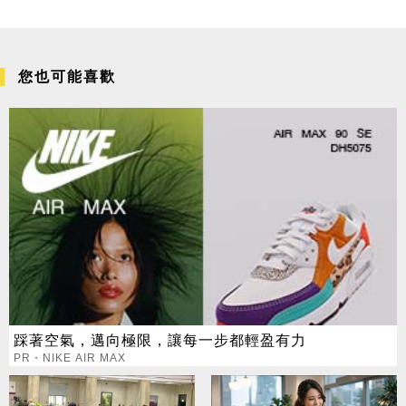
您也可能喜歡
踩著空氣，邁向極限，讓每一步都輕盈有力
PR・NIKE AIR MAX