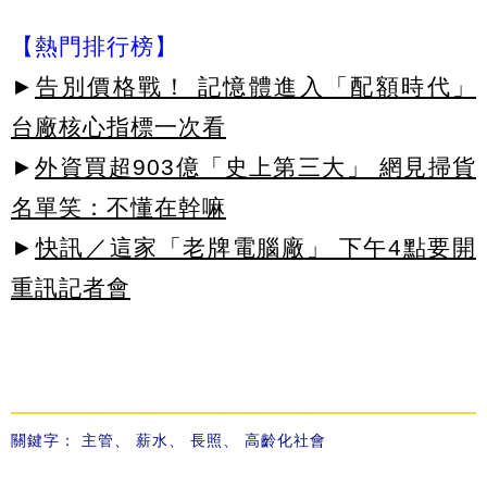
【熱門排行榜】
►
告別價格戰！ 記憶體進入「配額時代」
台廠核心指標一次看
►
外資買超903億「史上第三大」 網見掃貨
名單笑：不懂在幹嘛
►
快訊／這家「老牌電腦廠」 下午4點要開
重訊記者會
關鍵字：
主管
、
薪水
、
長照
、
高齡化社會