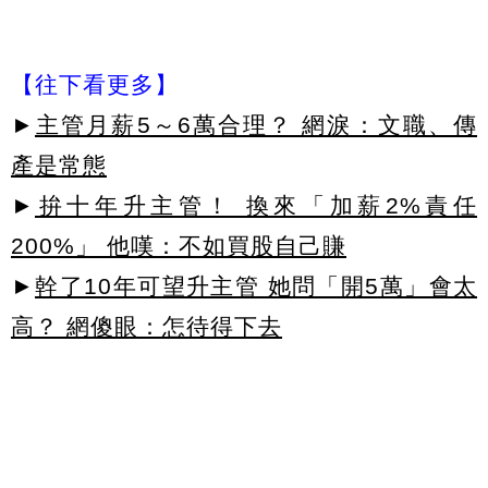
【往下看更多】
►
主管月薪5～6萬合理？ 網淚：文職、傳
產是常態
►
拚十年升主管！ 換來「加薪2%責任
200%」 他嘆：不如買股自己賺
►
幹了10年可望升主管 她問「開5萬」會太
高？ 網傻眼：怎待得下去