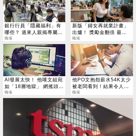
銀行行員「隱藏福利」有
新版「婦女再就業計畫」
哪些？ 過來人親揭專屬好
出爐！ 獎勵金翻倍 最高
處
職場
可領6萬元
職場
AI發展太快！ 他嘆文組宛
他PO文抱怨薪水54K太少
如「18層地獄」 網搖頭：
被老闆看到！結果令人超
工程師也在大逃殺
職場
意外
職場