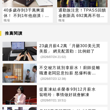
40多歲存到3千萬爽退
通勤族注意！TPASS回饋
休！ 不到1年他崩潰：沒
金創新高 692萬再不領就
了護身符
職場
沒了
職場
推薦閱讀
23歲月薪4.2萬「月砸300美元買
美股」 網見配置勸：比例錯了
(2026/07/24 21:02)
不交秘方就別拿薪水！廚師提離
職遭老闆惡意扣薪 怒爆料衝上熱
搜
(2026/07/23 12:38)
提案凍結卓榮泰9到12月薪水
翁曉玲：事情做好就會解凍
(2026/07/21 10:51)