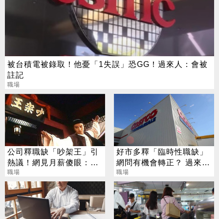
被台積電被錄取！他憂「1失誤」恐GG！過來人：會被
註記
職場
公司釋職缺「吵架王」引
好市多釋「臨時性職缺」
熱議！網見月薪傻眼：打
網問有機會轉正？ 過來人
趴一堆人
職場
曝工作秘辛
職場