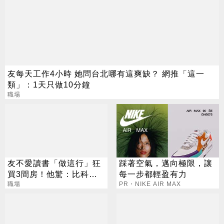
友每天工作4小時 她問台北哪有這爽缺？ 網推「這一
類」：1天只做10分鐘
職場
友不愛讀書「做這行」狂
踩著空氣，邁向極限，讓
買3間房！他驚：比科技
每一步都輕盈有力
業強
職場
PR・NIKE AIR MAX