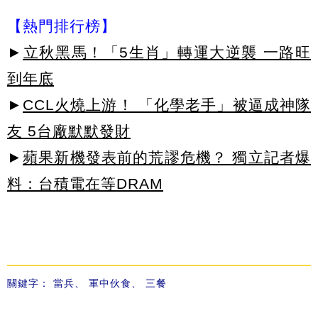
【熱門排行榜】
►
立秋黑馬！「5生肖」轉運大逆襲 一路旺
到年底
►
CCL火燒上游！ 「化學老手」被逼成神隊
友 5台廠默默發財
►
蘋果新機發表前的荒謬危機？ 獨立記者爆
料：台積電在等DRAM
關鍵字：
當兵
、
軍中伙食
、
三餐