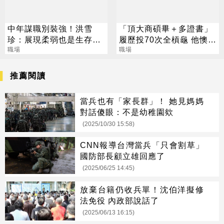
中年謀職別裝強！洪雪
「頂大商碩畢＋多證書」
珍：展現柔弱也是生存之
履歷投70次全槓龜 他懊
道
職場
惱：竹科夢碎了
職場
推薦閱讀
當兵也有「家長群」！ 她見媽媽
對話傻眼：不是幼稚園欸
(2025/10/30 15:58)
CNN報導台灣當兵「只會割草」
國防部長顧立雄回應了
(2025/06/25 14:45)
放棄台籍仍收兵單！沈伯洋擬修
法免役 內政部說話了
(2025/06/13 16:15)