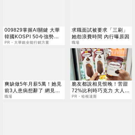
009829掌握AI關鍵 大華
求職面試被要求「三刷」
韓國KOSPI 50今強勢開
她怨浪費時間 內行曝原因
募
PR・大華銀全能行銷方案
職場
爽缺做5年月薪5萬！她見
脆友都說相見恨晚！苦甜
前3人患病想辭了 網見細
72%比利時巧克力 大人味
節：不理解
職場
爆紅！
PR・哈根達斯