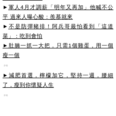
►
軍人4月才調薪「明年又再加」他喊不公
平 過來人曝心酸：羨慕就來
►
不是防彈豬排！阿兵哥最怕看到「這道
菜」：吃到會怕
►肚腩一抓一大把，只需1個雞蛋，用一個
瘦一個
PR
►減肥首選，檸檬加它，堅持一週，腰細
了，瘦到你懷疑人生
PR