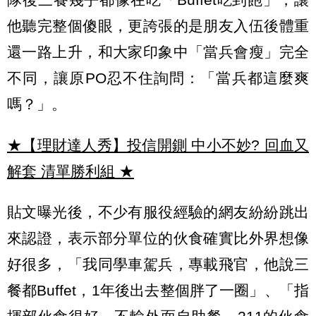
他聽完整個傻眼，更誇張的是朋友入伍後體重
還一路上升，和大家印象中「當兵會瘦」完全
不同，讓原PO忍不住詢問：「當兵都這麼爽
嗎？」。
★【理財達人秀】投信開鍘 中小不妙? 回血又
解套 清單勝利組
★
貼文曝光後，不少有服役經驗的網友紛紛跳出
來認證，表示部分單位的伙食確實比外界想像
好很多，「我同學車駕兵，專載飛官，他說三
餐都Buffet，1年後出去整個胖了一圈」、「指