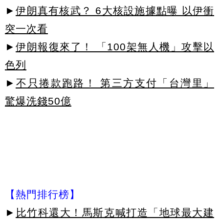
►
伊朗真有核武？ 6大核設施據點曝 以伊衝
突一次看
►
伊朗報復來了！ 「100架無人機」攻擊以
色列
►
不只捲款跑路！ 第三方支付「台灣里」
驚爆洗錢50億
【熱門排行榜】
►
比竹科還大！馬斯克喊打造「地球最大建