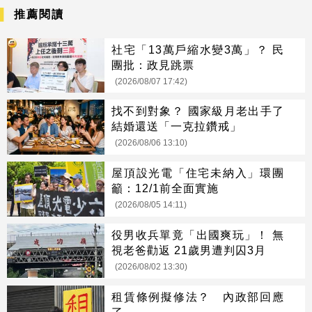
推薦閱讀
社宅「13萬戶縮水變3萬」？ 民
團批：政見跳票
(2026/08/07 17:42)
找不到對象？ 國家級月老出手了
結婚還送「一克拉鑽戒」
(2026/08/06 13:10)
屋頂設光電「住宅未納入」環團
籲：12/1前全面實施
(2026/08/05 14:11)
役男收兵單竟「出國爽玩」！ 無
視老爸勸返 21歲男遭判囚3月
(2026/08/02 13:30)
租賃條例擬修法？ 內政部回應
了