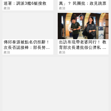
巡署：調派3艦6艇搜救
萬」？ 民團批：政見跳票
政治
政治
傳邱泰源被點名仍拒辭！
出訪帛琉帶老婆同行！ 教
次長否認接棒：部長努力
育部次長遭批假公濟私 張
有目共睹
政治
廖萬回應了
政治