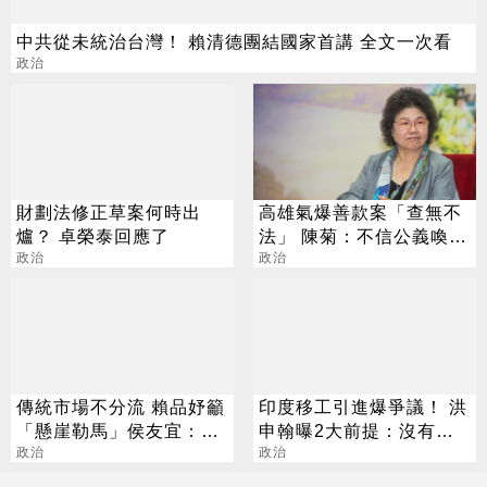
中共從未統治台灣！ 賴清德團結國家首講 全文一次看
政治
財劃法修正草案何時出
高雄氣爆善款案「查無不
爐？ 卓榮泰回應了
法」 陳菊：不信公義喚不
政治
回
政治
傳統市場不分流 賴品妤籲
印度移工引進爆爭議！ 洪
「懸崖勒馬」侯友宜：性
申翰曝2大前提：沒有時
質不同
政治
間表
政治