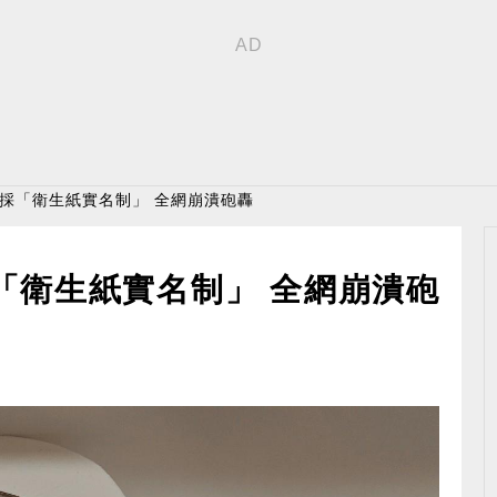
司採「衛生紙實名制」 全網崩潰砲轟
「衛生紙實名制」 全網崩潰砲