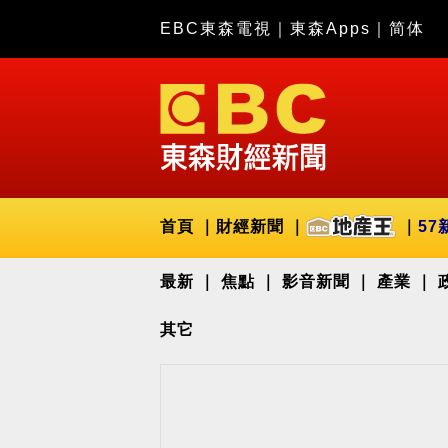
EBC東森電視
｜
東森Apps
｜
简体
首頁
財經新聞
57
最新
焦點
影音新聞
產業
其它