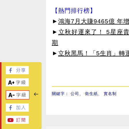
【熱門排行榜】
►
鴻海7月大賺9465億 年
►
立秋好運來了！ 5星座
期
►
立秋黑馬！「5生肖」轉
關鍵字：
公司
、
衛生紙
、
實名制