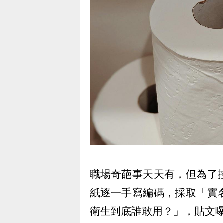
職場奇葩事天天有，但為了
紙逐一手寫編碼，採取「實
衛生到底誰敢用？」，貼文