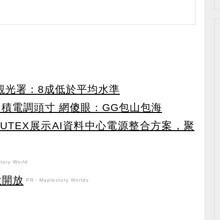
 觀光署：8成低於平均水準
台積電調頭寸 網傻眼：GG包山包海
UTEX展示AI資料中心電源整合方案，聚
ory World
盛大開放
PR・Maplestory Worlds