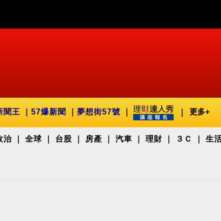
新聞王
57爆新聞
夢想街57號
更多+
政治
全球
台股
房產
汽車
理財
３Ｃ
生