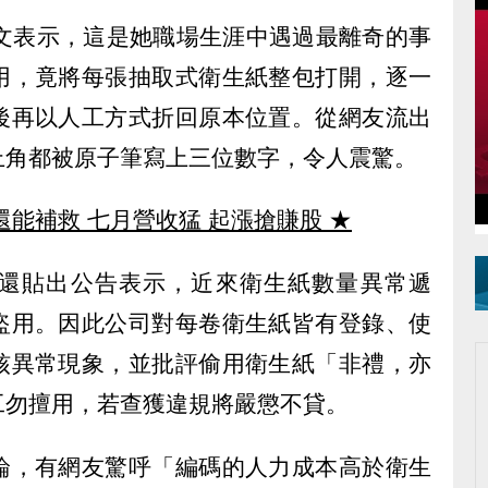
文表示，這是她職場生涯中遇過最離奇的事
用，竟將每張抽取式衛生紙整包打開，逐一
後再以人工方式折回原本位置。從網友流出
上角都被原子筆寫上三位數字，令人震驚。
還能補救 七月營收猛 起漲搶賺股
★
還貼出公告表示，近來衛生紙數量異常遞
盜用。因此公司對每卷衛生紙皆有登錄、使
核異常現象，並批評偷用衛生紙「非禮，亦
工勿擅用，若查獲違規將嚴懲不貸。
論，有網友驚呼「編碼的人力成本高於衛生