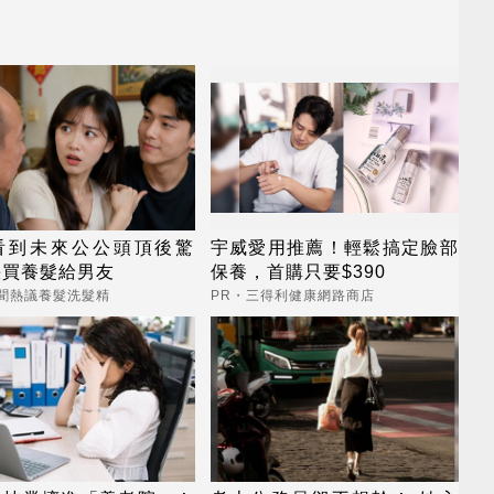
看到未來公公頭頂後驚
宇威愛用推薦！輕鬆搞定臉部
快買養髮給男友
保養，首購只要$390
新聞熱議養髮洗髮精
PR・三得利健康網路商店