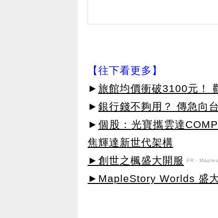
【往下看更多】
►
旅館均價衝破3100元！
►
銀行錢不夠用？ 傳急向
►
個股：光寶攜雲達COMP
焦輝達新世代架構
►創世之楓盛大開服
PR・Maplest
►MapleStory Worlds 