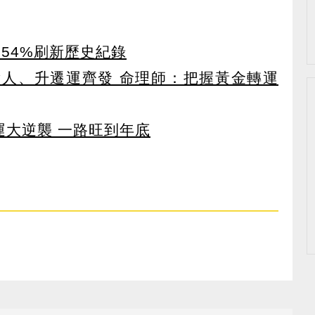
增54%刷新歷史紀錄
貴人、升遷運齊發 命理師：把握黃金轉運
運大逆襲 一路旺到年底