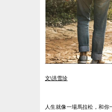
文\洪雪珍
人生就像一場馬拉松，和你