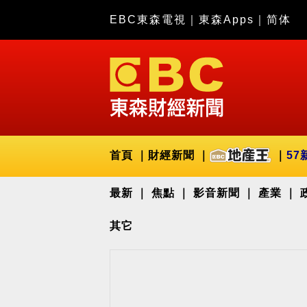
EBC東森電視
｜
東森Apps
｜
简体
首頁
財經新聞
57
最新
焦點
影音新聞
產業
其它