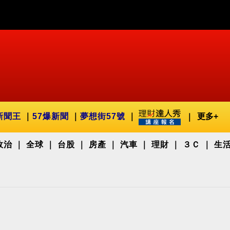
新聞王
57爆新聞
夢想街57號
更多+
政治
全球
台股
房產
汽車
理財
３Ｃ
生