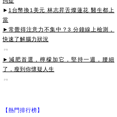
拘提
►
1台幣換1美元 林志昇舌燦蓮花 醫生都上
當
►常覺得注意力不集中？3 分鐘線上檢測，
快速了解腦力狀況
PR
►減肥首選，檸檬加它，堅持一週，腰細
了，瘦到你懷疑人生
PR
【熱門排行榜】