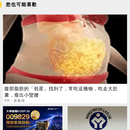
您也可能喜歡
腹部脂肪的「剋星」找到了，常吃這幾物，吃走大肚
囊，瘦出小蠻腰
PR・新素簡