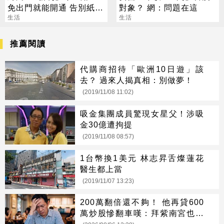
免出門就能開通 告別紙本
對象？ 網：問題在這
不用跑臨櫃
生活
生活
推薦閱讀
代購商招待「歐洲10日遊」該
去？ 過來人揭真相：別做夢！
(2019/11/08 11:02)
吸金集團成員驚現女星父！涉吸
金30億遭拘提
(2019/11/08 08:57)
1台幣換1美元 林志昇舌燦蓮花
醫生都上當
(2019/11/07 13:23)
200萬翻倍還不夠！ 他再貸600
萬炒股慘翻車嘆：拜紫南宮也沒