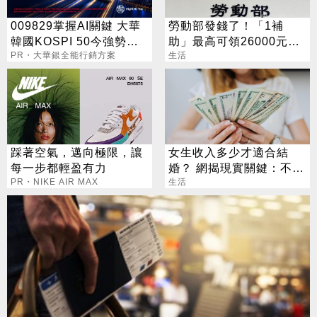
009829掌握AI關鍵 大華
勞動部發錢了！「1補
韓國KOSPI 50今強勢開
助」最高可領26000元
募
PR・大華銀全能行銷方案
3/22截止收件
生活
踩著空氣，邁向極限，讓
女生收入多少才適合結
每一步都輕盈有力
婚？ 網揭現實關鍵：不是
PR・NIKE AIR MAX
重點
生活