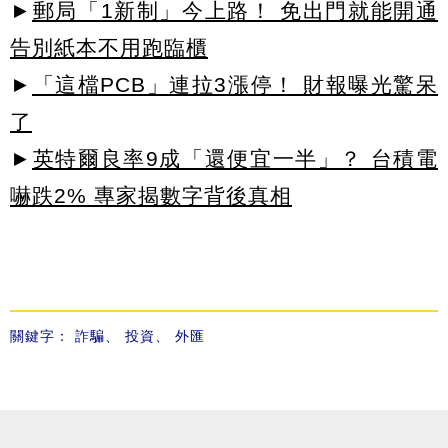
►
郵局「1新制」今上路！ 免出門就能開通
告別紙本不用跑臨櫃
►
「這檔PCB」連拉3漲停！ 財報曝光驚呆
了
►
英特爾良率9成「還便宜一半」？ 台積電
嚇跌2% 專家揭數字背後真相
關鍵字：
詐騙
、
投資
、
外匯