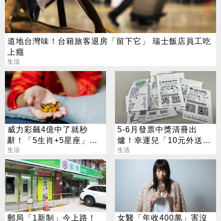
道地台灣味！台籍旅客退房「留下它」 瑞士飯店員工吃
上癮
生活
威力彩飆4億中了就秒
5-6月發票中獎清冊出
辭！「5生肖+5星座」財
爐！幸運兒「10元外送
運噴發別錯過
生活
費」抱走千萬大獎
生活
郵局「1新制」今上路！
女醫「年收400萬」害沒