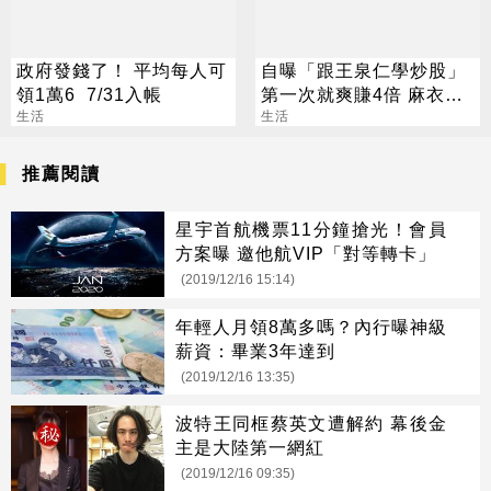
政府發錢了！ 平均每人可
自曝「跟王泉仁學炒股」
領1萬6 7/31入帳
第一次就爽賺4倍 麻衣：
生活
感謝指導
生活
推薦閱讀
星宇首航機票11分鐘搶光！會員
方案曝 邀他航VIP「對等轉卡」
(2019/12/16 15:14)
年輕人月領8萬多嗎？內行曝神級
薪資：畢業3年達到
(2019/12/16 13:35)
波特王同框蔡英文遭解約 幕後金
主是大陸第一網紅
(2019/12/16 09:35)