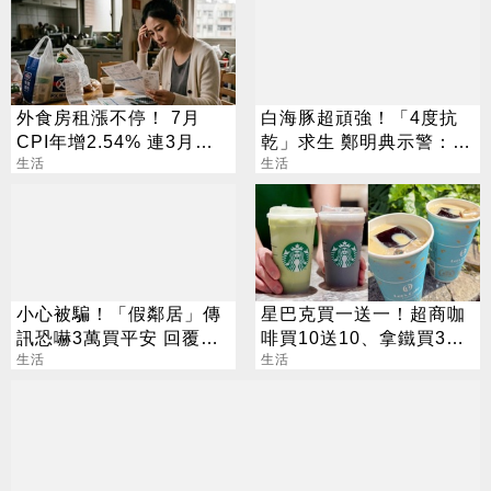
外食房租漲不停！ 7月
白海豚超頑強！「4度抗
CPI年增2.54% 連3月突
乾」求生 鄭明典示警：不
破通膨警戒
生活
可輕忽
生活
小心被騙！「假鄰居」傳
星巴克買一送一！超商咖
訊恐嚇3萬買平安 回覆就
啡買10送10、拿鐵買30
中招
生活
送30
生活