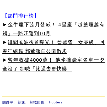
【熱門排行榜】
►
金牛座下弦月發威！ 4星座「越整理越有
錢」一路旺運到10月
►
緋聞風波後首曝光！ 曾馨瑩「女團級」回
春狂練舞 郭董獨自公園散步
►
曾年收破4000萬！ 他坐擁豪宅名車一夕
全沒了 卻喊「比過去更快樂」
關鍵字：
辣妹
、
剝蝦服務
、
Hooters