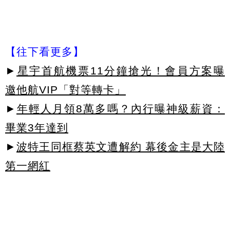
【往下看更多】
►
星宇首航機票11分鐘搶光！會員方案曝
邀他航VIP「對等轉卡」
►
年輕人月領8萬多嗎？內行曝神級薪資：
畢業3年達到
►
波特王同框蔡英文遭解約 幕後金主是大陸
第一網紅