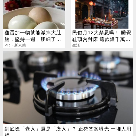
雞蛋加一物就能減掉大肚
民俗月12大禁忌曝！ 睡覺
腩，堅持一週，腰細了，
鞋頭勿對床 這款燈千萬別
瘦到你懷疑人生！
PR・新素簡
掛
生活
到底唸「嵌入」還是「崁入」？ 正確答案曝光 一堆人用
錯