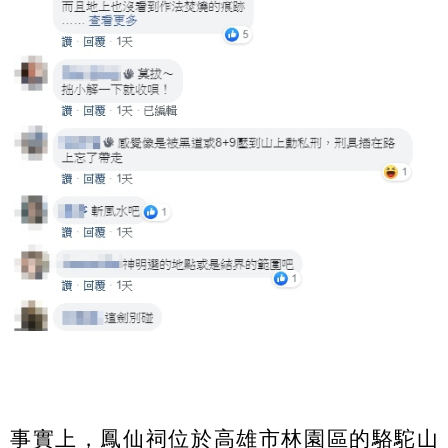
事實上，鳳仙祠位於高雄市林園區的駱駝山