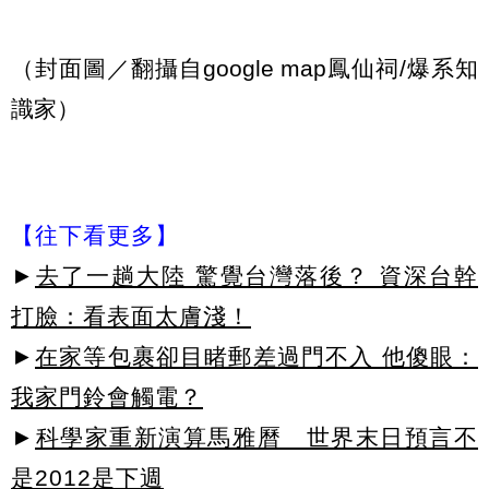
（封面圖／翻攝自google map鳳仙祠/爆系知
識家）
【往下看更多】
►
去了一趟大陸 驚覺台灣落後？ 資深台幹
打臉：看表面太膚淺！
►
在家等包裹卻目睹郵差過門不入 他傻眼：
我家門鈴會觸電？
►
科學家重新演算馬雅曆 世界末日預言不
是2012是下週