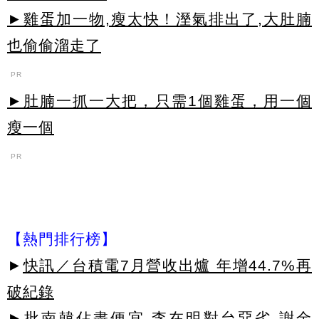
►雞蛋加一物,瘦太快！溼氣排出了,大肚腩
也偷偷溜走了
PR
►肚腩一抓一大把，只需1個雞蛋，用一個
瘦一個
PR
【熱門排行榜】
►
快訊／台積電7月營收出爐 年增44.7%再
破紀錄
►
批南韓佔盡便宜 李在明對台惡劣 謝金