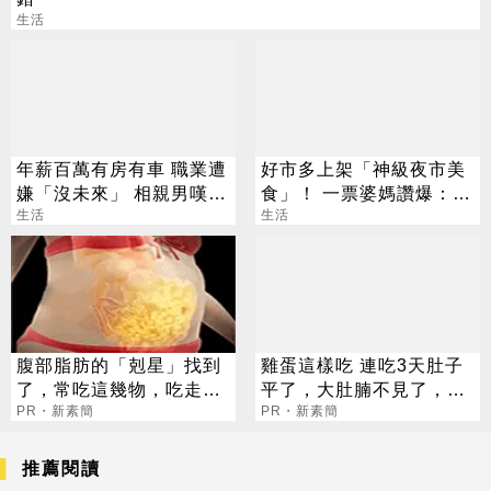
生活
年薪百萬有房有車 職業遭
好市多上架「神級夜市美
嫌「沒未來」 相親男嘆：
食」！ 一票婆媽讚爆：上
條件很差？
生活
桌就搶光
生活
腹部脂肪的「剋星」找到
雞蛋這樣吃 連吃3天肚子
了，常吃這幾物，吃走大
平了，大肚腩不見了，脂
肚囊，瘦出小蠻腰
PR・新素簡
肪沒了！
PR・新素簡
推薦閱讀