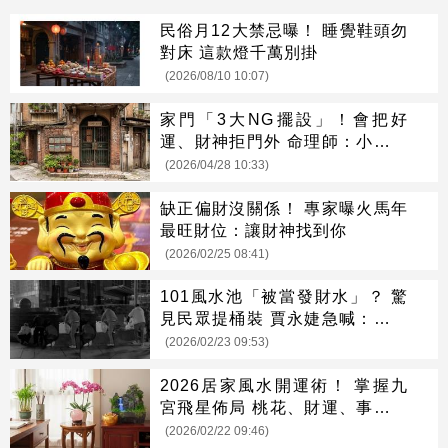
民俗月12大禁忌曝！ 睡覺鞋頭勿
對床 這款燈千萬別掛
(2026/08/10 10:07)
家門「3大NG擺設」！會把好
運、財神拒門外 命理師：小心越
住越窮
(2026/04/28 10:33)
缺正偏財沒關係！ 專家曝火馬年
最旺財位：讓財神找到你
(2026/02/25 08:41)
101風水池「被當發財水」？ 驚
見民眾提桶裝 賈永婕急喊：千萬
別喝
(2026/02/23 09:53)
2026居家風水開運術！ 掌握九
宮飛星佈局 桃花、財運、事業三
贏
(2026/02/22 09:46)