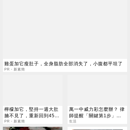
雞蛋加它瘦肚子，全身脂肪全部消失了，小腹都平坦了
PR・新素簡
檸檬加它，堅持一週大肚
萬一中威力彩怎麼辦？ 律
腩不見了，重新回到45公
師提醒「關鍵第1步」：
斤
PR・新素簡
沒做獎金恐泡湯
生活