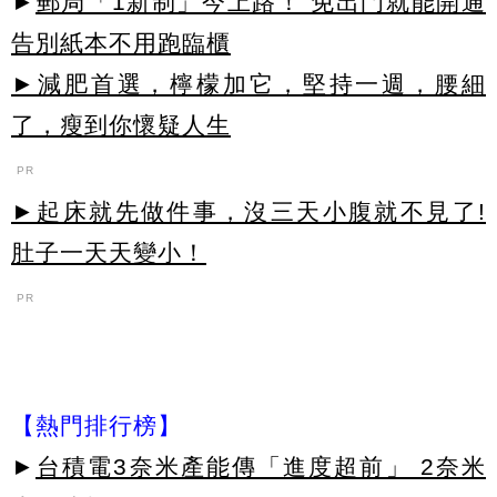
►
郵局「1新制」今上路！ 免出門就能開通
告別紙本不用跑臨櫃
►減肥首選，檸檬加它，堅持一週，腰細
了，瘦到你懷疑人生
PR
►起床就先做件事，沒三天小腹就不見了!
肚子一天天變小！
PR
【熱門排行榜】
►
台積電3奈米產能傳「進度超前」 2奈米