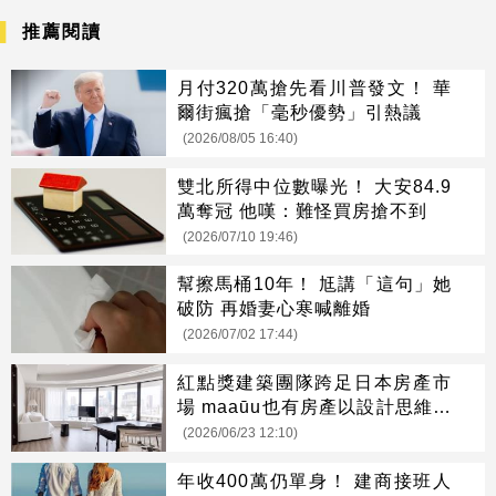
推薦閱讀
月付320萬搶先看川普發文！ 華
爾街瘋搶「毫秒優勢」引熱議
(2026/08/05 16:40)
雙北所得中位數曝光！ 大安84.9
萬奪冠 他嘆：難怪買房搶不到
(2026/07/10 19:46)
幫擦馬桶10年！ 尪講「這句」她
破防 再婚妻心寒喊離婚
(2026/07/02 17:44)
紅點獎建築團隊跨足日本房產市
場 maaūu也有房產以設計思維跨
境置產
(2026/06/23 12:10)
年收400萬仍單身！ 建商接班人