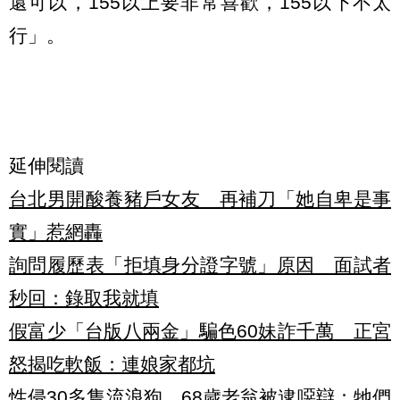
還可以，155以上要非常喜歡，155以下不太
行」。
延伸閱讀
台北男開酸養豬戶女友 再補刀「她自卑是事
實」惹網轟
詢問履歷表「拒填身分證字號」原因 面試者
秒回：錄取我就填
假富少「台版八兩金」騙色60妹詐千萬 正宮
怒揭吃軟飯：連娘家都坑
性侵30多隻流浪狗 68歲老翁被逮噁辯：牠們