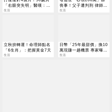
「右眼突失明」醫嘆：無
喪事！父子遭判刑 律師：
法恢復
生活
搶錢先下手是罪
生活
立秋拚轉運！命理師點名
日幣「25年最甜價」換10
「6生肖」：把握黃金7天
萬現賺一趟機票 專家曝回
生活
升時刻
生活