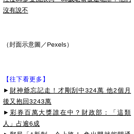
沒有說不
（封面示意圖／Pexels）
【往下看更多】
►
財神爺忘記走！才剛刮中324萬 他2個月
後又抱回3243萬
►
彩券百萬大獎誰在中？財政部：「這類
人」占逾6成