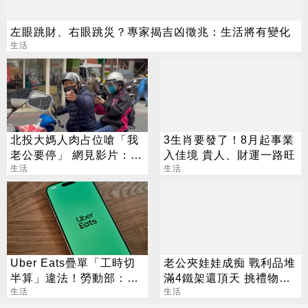
左眼跳財、右眼跳災？專家揭吉凶徵兆：生活將有變化
生活
北投大媽人肉占位嗆「我
3生肖要發了！8月起事業
老公要停」 網見影片：難
入佳境 貴人、財運一路旺
怪是夫妻
生活
生活
Uber Eats疊單「工時切
老公夾娃娃成痴 戰利品堆
半算」違法！勞動部：每
滿4鐵架還頂天 挑禮物就
案可罰2萬
生活
要花半小時
生活