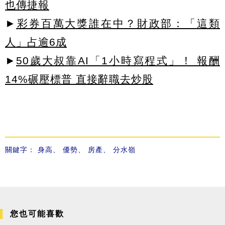
也傳捷報
►
彩券百萬大獎誰在中？財政部：「這類
人」占逾6成
►
50歲大叔靠AI「1小時寫程式」！ 報酬
14%碾壓標普 直接辭職去炒股
關鍵字：
身高
、
優勢
、
房產
、
分水嶺
您也可能喜歡