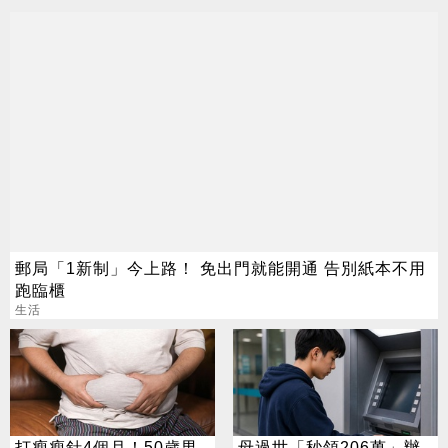
郵局「1新制」今上路！ 免出門就能開通 告別紙本不用
跑臨櫃
生活
打瘦瘦針4個月！50歲男
母過世「秒領206萬」辦