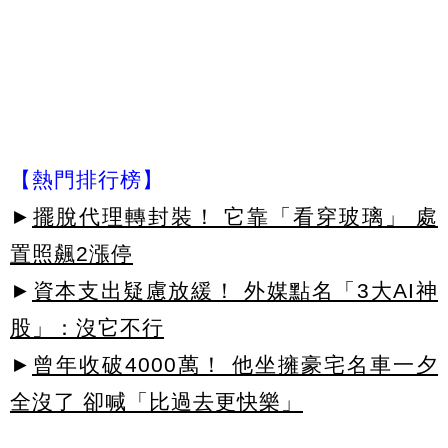
【熱門排行榜】
►
擺脫代理轉封裝！ 它靠「看穿玻璃」 處
置照飆2漲停
►
資本支出疑慮放緩！ 外媒點名「3大AI神
股」：沒它不行
►
曾年收破4000萬！ 他坐擁豪宅名車一夕
全沒了 卻喊「比過去更快樂」