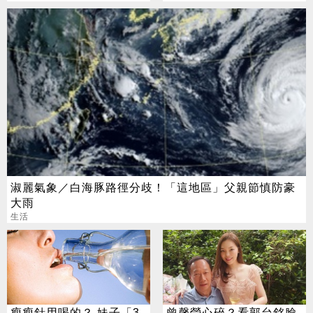
淑麗氣象／白海豚路徑分歧！「這地區」父親節慎防豪
大雨
生活
瘦瘦針用喝的？ 妹子「3
曾馨瑩心碎？看郭台銘臉