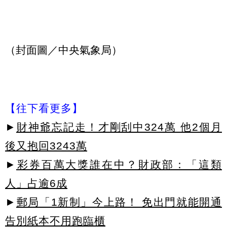
（封面圖／中央氣象局）
【往下看更多】
►
財神爺忘記走！才剛刮中324萬 他2個月
後又抱回3243萬
►
彩券百萬大獎誰在中？財政部：「這類
人」占逾6成
►
郵局「1新制」今上路！ 免出門就能開通
告別紙本不用跑臨櫃