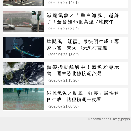
(2026/07/27 14:01)
淑麗氣象／「準白海豚」越線
了！全台飆35度高溫 7地防午後
大雨
(2026/07/27 08:54)
準颱風「紅霞」最快明生成！專
家示警：未來10天恐有雙颱
(2026/07/22 13:04)
熱帶擾動醞釀中！氣象粉專示
警：週末恐北修接近台灣
(2026/07/21 13:20)
淑麗氣象／颱風「虹霞」最快週
四生成！路徑預測一次看
(2026/07/21 08:50)
Recommended by