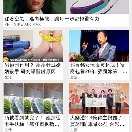
踩著空氣，邁向極限，讓每一步都輕盈有力
PR・NIKE AIR MAX
另類副作用？ 瘦瘦針成婚
郭台銘女球友被起底！富
姻殺手 研究曝關鍵原因
商包養20年 劈腿嫁第二任
生活
老公
生活
頭被看到就完了！ 她演習
大樂透2.3億得主捐錢了！
卡手扶梯「瘋狂倒退嚕」
買3消防車做公益 台彩揭
網笑：15萬的壓力
生活
幸運兒背景
生活