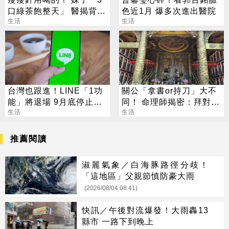
口綠茶飽整天」 醫揭背後
色近1月 爆多次進出醫院
真相
生活
生活
台灣也跟進！LINE「1功
關公「拿書or持刀」大不
能」將退場 9月底停止服
同！ 命理師揭密：拜對大
務
生活
加分、拜錯恐虧本
生活
推薦閱讀
淑麗氣象／白海豚路徑分歧！
「這地區」父親節慎防豪大雨
(2026/08/04 08:41)
快訊／午後對流爆發！大雨轟13
縣市 一路下到晚上