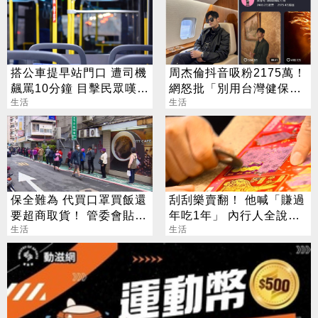
搭公車提早站門口 遭司機
周杰倫抖音吸粉2175萬！
飆罵10分鐘 目擊民眾嘆：
網怒批「別用台灣健保」
惹不起的存在
生活
Cheap譏：你以爲他需要
生活
保全難為 代買口罩買飯還
刮刮樂賣翻！ 他喊「賺過
要超商取貨！ 管委會貼公
年吃1年」 內行人全說
告嚴格禁止！
生活
了：生存不易
生活