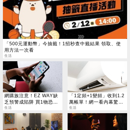
「500元運動幣」今抽籤！1招秒查中籤結果 領取、使
用方法一次看
生活
網購族注意！EZ WAY缺
「1定頻+1變頻」收到1.2
乏預警成陷阱 買1物恐挨
萬帳單！網一看內幕驚：
罰百萬
生活
養了吃電怪物
生活