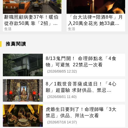
辭職照顧病妻37年！暖伯
「台大法律⭢陪酒8年」月
從存款50萬 靠「2招」擁
入20萬全花光 她33歲重
23間房
生活
考醫牙：我只想賺錢
生活
推薦閱讀
8/13鬼門開！ 命理師點名「4食
物」可避煞 22禁忌一次看
(2026/08/05 12:32)
8／1觀世音菩薩成道日！「4心
願」超靈驗 求財供品、禁忌一次
看
(2026/08/01 11:40)
虎爺生日要到了！命理師曝「3大
禁忌」供品、拜法一次看
(2026/07/16 14:37)