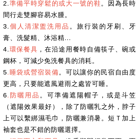
2.
準備平時穿鬆的或大一號的鞋
。
因為
長時
間行走雙腳容易水腫。
3.
個人清潔盥洗用品
。旅行裝的牙刷、牙
膏、洗髮精、沐浴精...
4.
環保餐具
，在沿途用餐時自備筷子、碗或
鋼杯，可減少免洗餐具的消耗。
5
.睡袋或營宿裝備
。可以讓你的民宿自由度
更高，只要能遮風避雨之處皆可睡。
6
.防曬用品
。可準備遮陽帽子，或是斗笠
（遮陽效果最好），除了防曬乳之外，脖子
上可以繫綁濕毛巾，防曬兼消暑。短Ｔ加上
袖套也是不錯的防曬選擇。