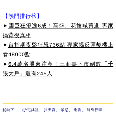
【熱門排行榜】
►
國巨狂瀉逾6成！高盛、花旗喊買進 專家
揭背後真相
►
台指期夜盤狂飆736點 專家揭反彈契機上
看48000點
►
6.4萬名股東注意！三商壽下市倒數「千
張大戶」還有245人
關鍵字：
白沙屯媽祖
、
拱天宮
、
禁忌
、
進香
、
隨身行李