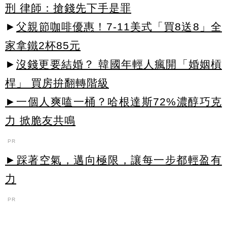
刑 律師：搶錢先下手是罪
►
父親節咖啡優惠！7-11美式「買8送8」全
家拿鐵2杯85元
►
沒錢更要結婚？ 韓國年輕人瘋開「婚姻槓
桿」 買房拚翻轉階級
►一個人爽嗑一桶？哈根達斯72%濃醇巧克
力 掀脆友共鳴
PR
►踩著空氣，邁向極限，讓每一步都輕盈有
力
PR