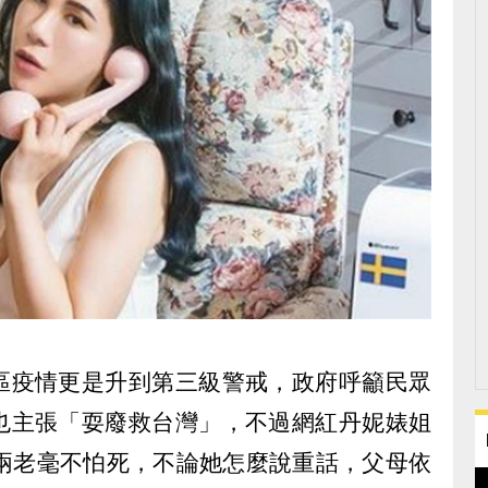
區疫情更是升到第三級警戒，政府呼籲民眾
也主張「耍廢救台灣」，不過網紅丹妮婊姐
中兩老毫不怕死，不論她怎麼說重話，父母依