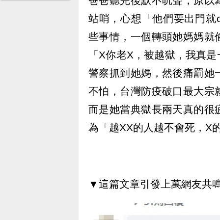
爸爸聽完後默不吭聲，原以
站哨，心想「他們要出門就ove
些事情，一個轉頭她媽媽就
「X你老X，被越獄，我真
警察抓到她媽，然後痛罰她
不怕，台灣防疫破口最大宗
而是她當典獄長兩天真的很
為「越XX的人越不會死，X
▼這篇文章引發上萬網友共