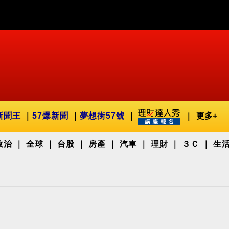
新聞王
57爆新聞
夢想街57號
更多+
政治
全球
台股
房產
汽車
理財
３Ｃ
生