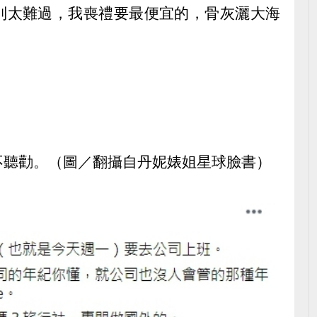
別太難過，我喪禮要最便宜的，骨灰灑大海
不聽勸。（圖／翻攝自丹妮婊姐星球臉書）