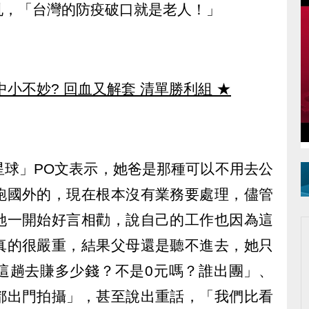
吼，「台灣的防疫破口就是老人！」
中小不妙? 回血又解套 清單勝利組
★
星球」PO文表示，她爸是那種可以不用去公
跑國外的，現在根本沒有業務要處理，儘管
她一開始好言相勸，說自己的工作也因為這
真的很嚴重，結果父母還是聽不進去，她只
這趟去賺多少錢？不是0元嗎？誰出團」、
都出門拍攝」，甚至說出重話，「我們比看