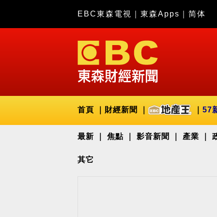
EBC東森電視
｜
東森Apps
｜
简体
首頁
財經新聞
57
最新
焦點
影音新聞
產業
其它