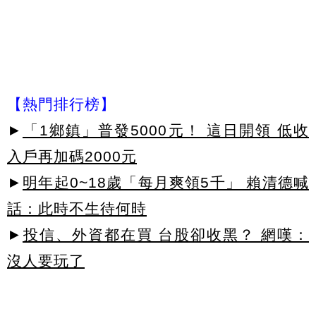
【熱門排行榜】
►
「1鄉鎮」普發5000元！ 這日開領 低收
入戶再加碼2000元
►
明年起0~18歲「每月爽領5千」 賴清德喊
話：此時不生待何時
►
投信、外資都在買 台股卻收黑？ 網嘆：
沒人要玩了