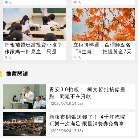
行人曝真相
生活
豪 養套殺噴2千萬
生活
把報補習班當投資小孩？
立秋拚轉運！命理師點名
作家媽一針見血：只是圖
「6生肖」：把握黃金7天
心安
生活
生活
推薦閱讀
青安3.0拍板！ 柯文哲批搞錯重
點：問題不在貸款
(2026/07/16 14:52)
新夜市開張送錢了！ 4千坪吃喝
玩樂一次滿足 限量消費券免費拿
(2026/06/24 17:15)