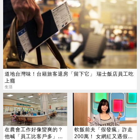
道地台灣味！台籍旅客退房「留下它」 瑞士飯店員工吃
上癮
生活
在農會工作好像蠻爽的？
軟飯前夫「假發瘋」詐走
他喊「員工比客戶多」內
200萬！ 女網紅又遇假富