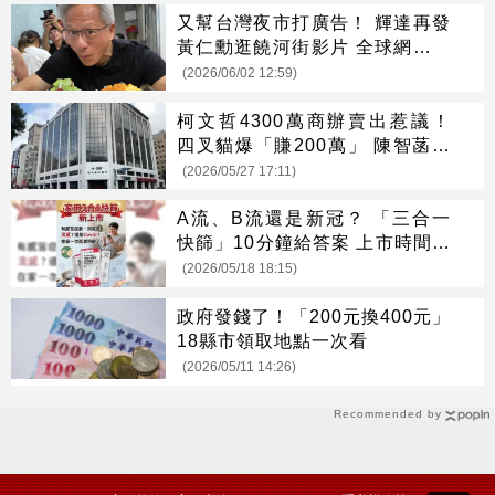
又幫台灣夜市打廣告！ 輝達再發
黃仁勳逛饒河街影片 全球網友狂
喊餓
(2026/06/02 12:59)
柯文哲4300萬商辦賣出惹議！
四叉貓爆「賺200萬」 陳智菡回
應了
(2026/05/27 17:11)
A流、B流還是新冠？ 「三合一
快篩」10分鐘給答案 上市時間曝
光
(2026/05/18 18:15)
政府發錢了！「200元換400元」
18縣市領取地點一次看
(2026/05/11 14:26)
Recommended by