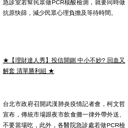
急診室若幫民眾做PCR核酸檢測，就要同時做
抗原快篩，減少民眾心理負擔及等待時間。
★【理財達人秀】投信開鍘 中小不妙? 回血又
解套 清單勝利組
★
台北市政府召開武漢肺炎疫情記者會，柯文哲
宣布，傳統市場跟夜市飲食攤一律外帶外送、
不要當場吃，此外，各醫院急診處若做PCR檢