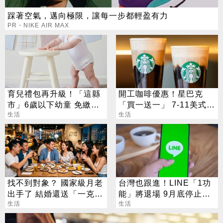
踩著空氣，邁向極限，讓每一步都輕盈有力
PR・NIKE AIR MAX
育兒禮包再升級！「這縣
開工咖啡優惠！星巴克
市」6歲以下幼童 免繳健
「買一送一」 7-11美式買
保費
生活
7送7
生活
找不到對象？ 國家級月老
台灣也跟進！LINE「1功
出手了 結婚還送「一克拉
能」將退場 9月底停止服
鑽戒」
生活
務
生活