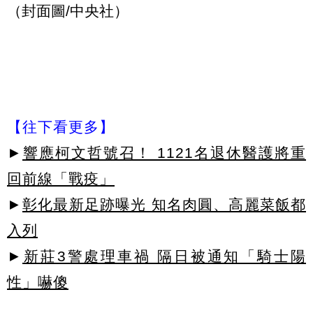
（封面圖/中央社）
【往下看更多】
►
響應柯文哲號召！ 1121名退休醫護將重
回前線「戰疫」
►
彰化最新足跡曝光 知名肉圓、高麗菜飯都
入列
►
新莊3警處理車禍 隔日被通知「騎士陽
性」嚇傻